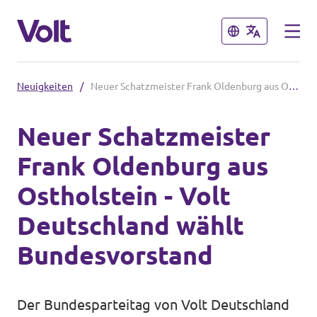
Schließen
Schließen
Neuigkeiten
/
Neuer Schatzmeister Frank Oldenburg aus Ostholstein - Volt Deutschland wählt Bundesvorstand
Volt in Schleswig-Holstein
Neuer Schatzmeister
Volt Schleswig Holstein Startseite
Frank Oldenburg aus
Programm
Lokale Teams
Ostholstein - Volt
Über Volt
Deutschland wählt
Volt in Deutschland
Menschen
Bundesvorstand
Website
Volt in deinem Bundesland
Neuigkeiten
Der Bundesparteitag von Volt Deutschland