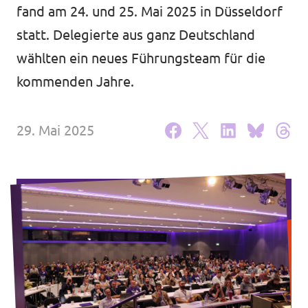
Volt Deutschland Merchandise Shop
fand am 24. und 25. Mai 2025 in Düsseldorf
Unsere Events
statt. Delegierte aus ganz Deutschland
wählten ein neues Führungsteam für die
kommenden Jahre.
Mache bei Volt mit!
29. Mai 2025
Deine Spende für Volt
Jobs bei Volt Deutschland
Volt vor Ort