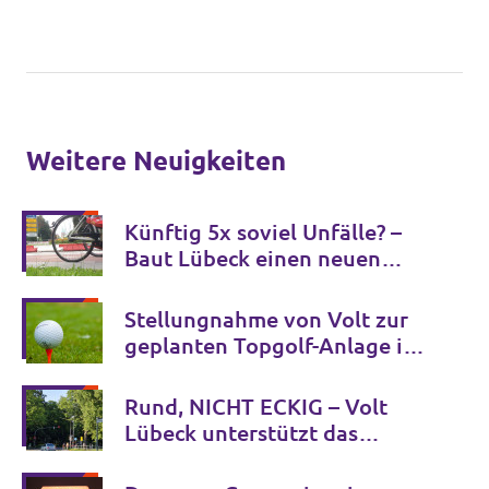
Weitere Neuigkeiten
Künftig 5x soviel Unfälle? –
Baut Lübeck einen neuen
Unfallschwerpunkt?
Stellungnahme von Volt zur
geplanten Topgolf-Anlage in
Halstenbek
Rund, NICHT ECKIG – Volt
Lübeck unterstützt das
Bürgerbegehren zum
Mühlentorteller