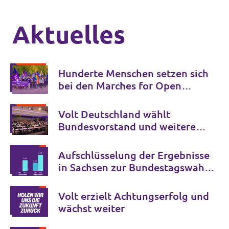
Aktuelles
Hunderte Menschen setzen sich
bei den Marches for Open
Borders gegen Grenzkontrollen
in Europa ein
Volt Deutschland wählt
Bundesvorstand und weitere
Schlüsselämter für die
kommenden Jahre
Aufschlüsselung der Ergebnisse
in Sachsen zur Bundestagswahl
2025
Volt erzielt Achtungserfolg und
wächst weiter