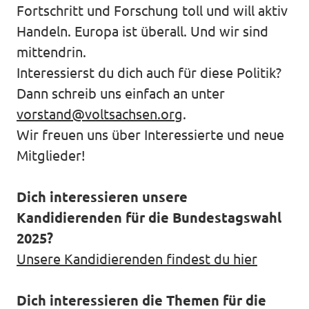
Volt in deinem Bundesland
Fortschritt und Forschung toll und will aktiv
Unsere Events
Handeln. Europa ist überall. Und wir sind
Volt Deutschland Merchandise Shop
mittendrin.
Interessierst du dich auch für diese Politik?
Dann schreib uns einfach an unter
Presse
vorstand@voltsachsen.org
.
Wir freuen uns über Interessierte und neue
Mache bei uns mit!
Mitglieder!
Volt vor Ort
Dich interessieren unsere
Deine Spende für Volt!
Kandidierenden für die Bundestagswahl
2025?
Jobs bei Volt
Unsere Kandidierenden findest du hier
Volt im Stadtrat Dresden
Dich interessieren die Themen für die