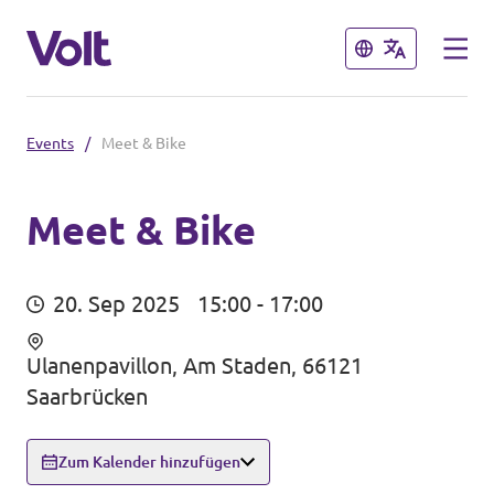
Schließen
Schließen
Events
/
Meet & Bike
Volt im Saarland
Startseite
Meet & Bike
Programm
Das sind wir
20. Sep 2025
15:00 - 17:00
Über Volt
Volt in Deutschland
Ulanenpavillon, Am Staden, 66121
Menschen
Saarbrücken
Website
Volt in deinem Bundesland
Zum Kalender hinzufügen
Neuigkeiten