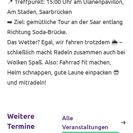
📍 Treffpunkt: 15:00 Uhr am Ulanenpavillon,
Transparenz
Am Staden, Saarbrücken
Datenschutz
➡️ Ziel: gemütliche Tour an der Saar entlang
Impressum
Richtung Soda-Brücke.
Das Wetter? Egal, wir fahren trotzdem 🌦️ –
schließlich macht Radeln zusammen auch bei
Wolken Spaß. Also: Fahrrad fit machen,
Helm schnappen, gute Laune einpacken 😎
und mitradeln!
Weitere
Alle
Termine
Veranstaltungen