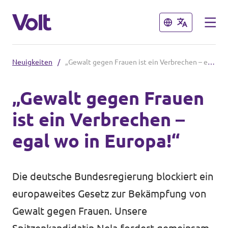
Schließen
Schließen
Neuigkeiten
/
„Gewalt gegen Frauen ist ein Verbrechen – egal wo in Europa!“
Volt im Saarland
„Gewalt gegen Frauen
Startseite
ist ein Verbrechen –
Programm
Das sind wir
egal wo in Europa!“
Über Volt
Volt in Deutschland
Die deutsche Bundesregierung blockiert ein
Menschen
Website
europaweites Gesetz zur Bekämpfung von
Gewalt gegen Frauen. Unsere
Volt in deinem Bundesland
Neuigkeiten