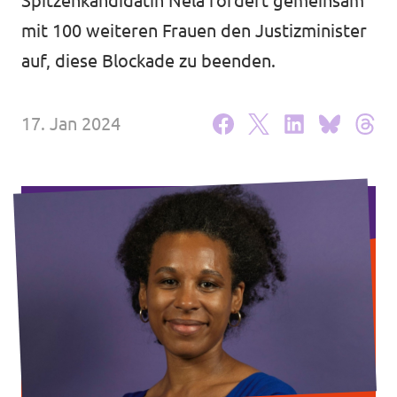
Spitzenkandidatin Nela fordert gemeinsam
Volt Deutschland Merchandise Shop
Unsere Events
mit 100 weiteren Frauen den Justizminister
auf, diese Blockade zu beenden.
17. Jan 2024
Presse
Mache bei uns mit!
Deine Spende für Volt!
Jobs bei Volt