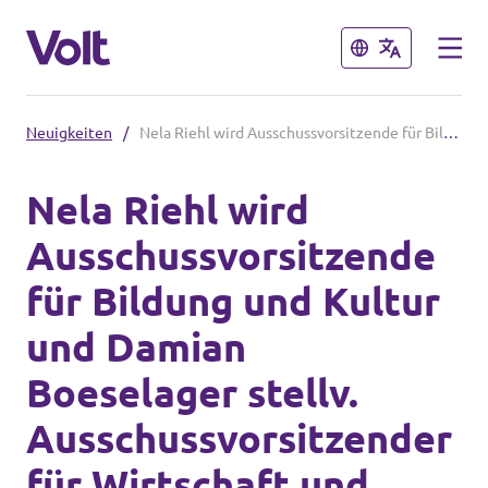
Schließen
Schließen
Neuigkeiten
/
Nela Riehl wird Ausschussvorsitzende für Bildung und Kultur und Damian Boeselager stellv. Ausschussvorsitzender für Wirtschaft und Währung
Volt im Saarland
Nela Riehl wird
Startseite
Ausschussvorsitzende
Programm
Das sind wir
für Bildung und Kultur
Über Volt
und Damian
Volt in Deutschland
Menschen
Boeselager stellv.
Website
Ausschussvorsitzender
Volt in deinem Bundesland
Neuigkeiten
für Wirtschaft und