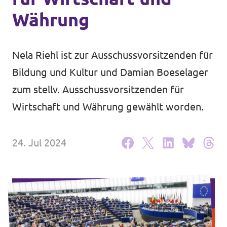
Volt Deutschland Merchandise Shop
Währung
Unsere Events
Nela Riehl ist zur Ausschussvorsitzenden für
Bildung und Kultur und Damian Boeselager
Presse
zum stellv. Ausschussvorsitzenden für
Mache bei uns mit!
Wirtschaft und Währung gewählt worden.
Deine Spende für Volt!
24. Jul 2024
Jobs bei Volt