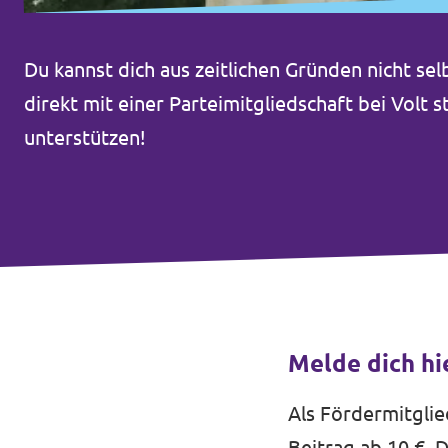
Transparenz
Datenschutz
Du kannst dich aus zeitlichen Gründen nicht se
Impressum
direkt mit einer Parteimitgliedschaft bei Volt
unterstützen!
Melde dich hi
Als Fördermitglie
Beitrag ab 10 €. D