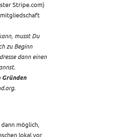
ster Stripe.com)
mitgliedschaft
kann,
musst Du
ch zu Beginn
Adresse dann einen
annst.
n Gründen
d.org
.
r dann möglich,
schen lokal vor