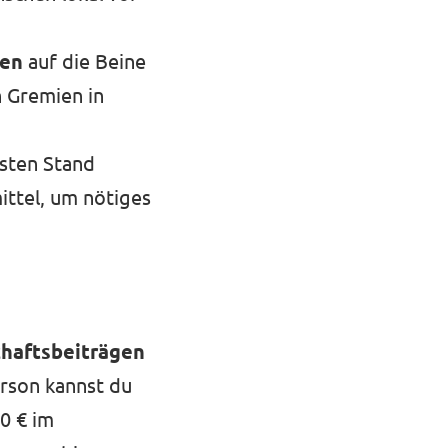
nen
auf die Beine
n Gremien in
sten Stand
ittel, um nötiges
chaftsbeiträgen
erson kannst du
0 € im