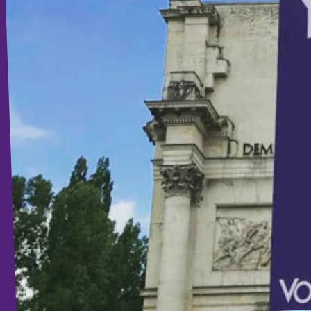
Volt Deutschland Merchandise Shop
Unsere Events
Presse
Mache bei uns mit!
Deine Spende für Volt!
Jobs bei Volt