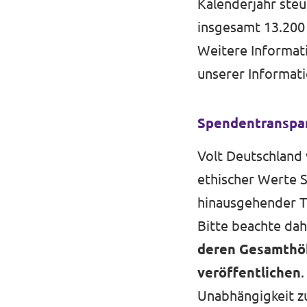
Kalenderjahr ste
insgesamt 13.200 
Weitere Informat
unserer
Informati
Spendentranspar
Volt Deutschland 
ethischer Werte 
hinausgehender T
Bitte beachte dahe
deren Gesamthöhe
veröffentlichen
.
Unabhängigkeit zu