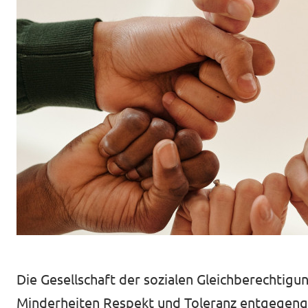
Volt Deutschland Merchandise Shop
Unsere Events
Presse
Mache bei uns mit!
Deine Spende für Volt!
Jobs bei Volt
Die Gesellschaft der sozialen Gleichberechtigung
Minderheiten Respekt und Toleranz entgegenge