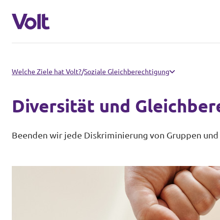
Volt im Saarland
Welche Ziele hat Volt?
/
Soziale Gleichberechtigung
Startseite
Diversität und Gleichber
Programm
Das sind wir
Beenden wir jede Diskriminierung von Gruppen und
Über Volt
Volt in Deutschland
Menschen
Website
Volt in deinem Bundesland
Neuigkeiten