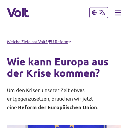
Schließen
Schließen
Volt im Saarland
Welche Ziele hat Volt?
/
EU Reform
Startseite
Wie kann Europa aus
Programm
Das sind wir
der Krise kommen?
Über Volt
Volt in Deutschland
Um den Krisen unserer Zeit etwas
entgegenzusetzen, brauchen wir jetzt
Menschen
Website
eine
Reform der Europäischen Union
.
Volt in deinem Bundesland
Neuigkeiten