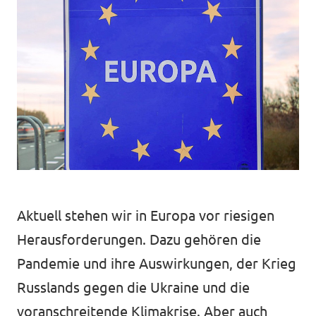
Volt Deutschland Merchandise Shop
Unsere Events
Presse
Mache bei uns mit!
Deine Spende für Volt!
Aktuell stehen wir in Europa vor riesigen
Jobs bei Volt
Herausforderungen. Dazu gehören die
Pandemie und ihre Auswirkungen, der Krieg
Russlands gegen die Ukraine und die
voranschreitende Klimakrise. ​​Aber auch