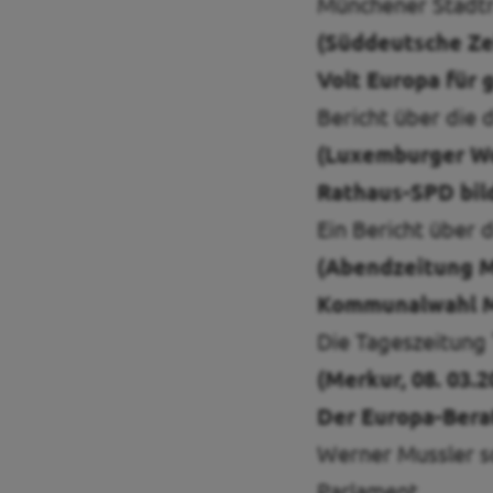
Münchener Stadtr
(Süddeutsche Zei
Volt Europa für 
Bericht über die 
(Luxemburger Wor
Rathaus-SPD bil
Ein Bericht über
(Abendzeitung M
Kommunalwahl Mün
Die Tageszeitung
(Merkur, 08. 03.2
Der Europa-Bera
Werner Mussler s
Parlament