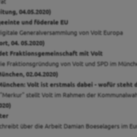
at
tung, 04.05.2020)
geeinte und föderale EU
digitale Generalversammlung von Volt Europa
t, 04. 05.2020)
det Fraktionsgemeinschaft mit Volt
 die Fraktionsgründung von Volt und SPD im Münch
ünchen, 02.04.2020)
chen: Volt ist erstmals dabei - wofür steht d
 "Merkur" stellt Volt im Rahmen der Kommunalwah
020)
ter
chreibt über die Arbeit Damian Boeselagers im Eu