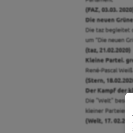
(FAZ, 03.03. 2020
Die neuen Grüne
Die taz begleitet
um “Die neuen Gr
(taz, 21.02.2020)
Kleine Partei. g
René-Pascal Weiß
(Stern, 18.02.202
Der Kampf der k
Die "Welt" beschr
kleiner Parteien
(Welt, 17. 02.202