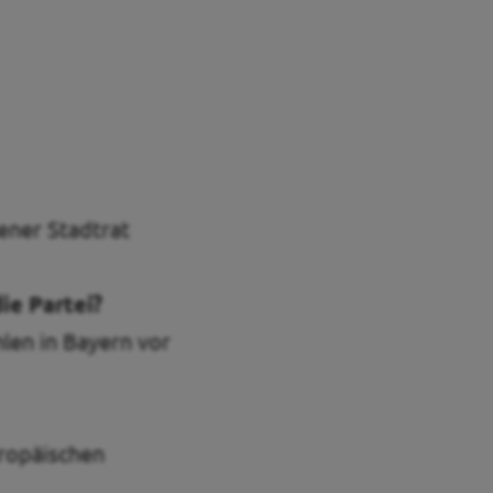
ener Stadtrat
ie Partei?
len in Bayern vor
ropäischen