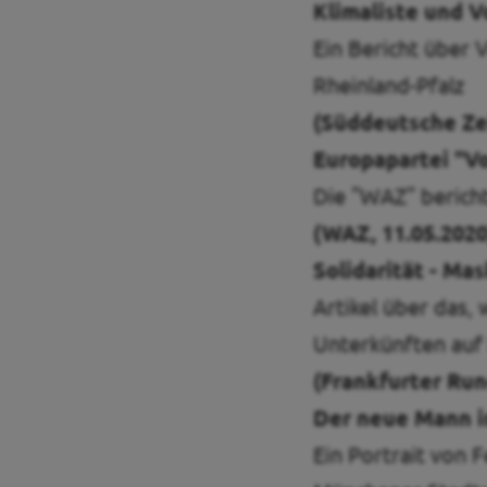
Klimaliste und V
Ein Bericht über 
Rheinland-Pfalz
Transparenz
(Süddeutsche Zei
Datenschutz
Europapartei "Vo
Impressum
Die "WAZ" bericht
(WAZ, 11.05.2020
Kontakt
Solidarität - Ma
Artikel über das,
Unterkünften auf
(Frankfurter Run
Der neue Mann i
Ein Portrait von 