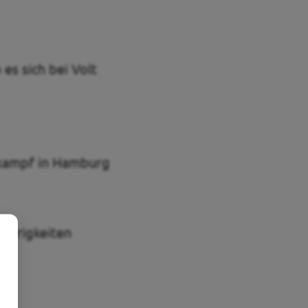
es sich bei Volt
lkampf in Hamburg
wierigkeiten