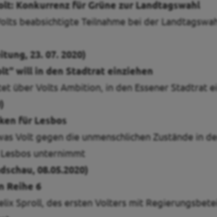
olt: Konkurrenz für Grüne zur Landtagswahl
Volts beabsichtigte Teilnahme bei der Landtagswah
tung, 23. 07. 2020)
lt" will in den Stadtrat einziehen
et über Volts Ambition, in den Essener Stadtrat e
)
sken für Lesbos
 was Volt gegen die unmenschlichen Zustände in d
 Lesbos unternimmt
dschau, 08.05.2020)
n Reihe 6
Felix Sproll, des ersten Volters mit Regierungsbete