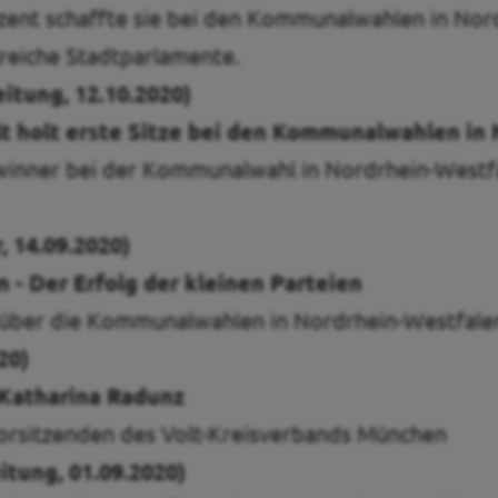
ozent schaffte sie bei den Kommunalwahlen in Nor
lreiche Stadtparlamente.
itung, 12.10.2020)
lt holt erste Sitze bei den Kommunalwahlen i
winner bei der Kommunalwahl in Nordrhein-Westfal
, 14.09.2020)
- Der Erfolg der kleinen Parteien
 über die Kommunalwahlen in Nordrhein-Westfale
20)
 Katharina Radunz
Vorsitzenden des Volt-Kreisverbands München
tung, 01.09.2020)