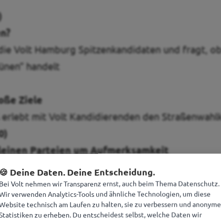
)
n?
 die Volt Hamburg Spitzenkandidaten und fragt, ob 
ünen” handelt
roße Ziele
 erlebt mit Volt Kandidierenden den Straßenwah
0)
leinen Parteien um Aufmerksamkeit
eibt Volts best-practice Politikprinzip und die Sch
🍪 Deine Daten. Deine Entscheidung.
Bei Volt nehmen wir Transparenz ernst, auch beim Thema Datenschutz.
Wir verwenden Analytics-Tools und ähnliche Technologien, um diese
0)
Website technisch am Laufen zu halten, sie zu verbessern und anonyme
Statistiken zu erheben. Du entscheidest selbst, welche Daten wir