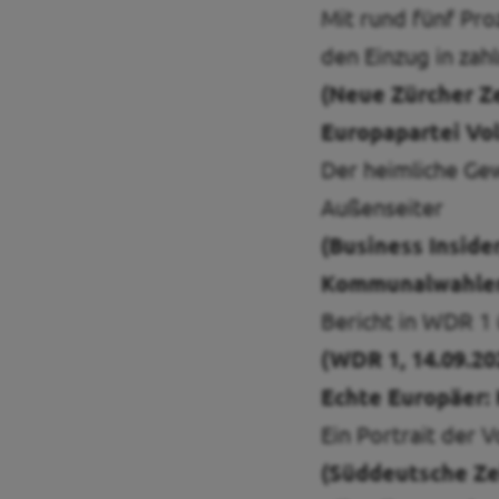
Mit rund fünf Pr
Unsere Events
den Einzug in zah
(Neue Zürcher Ze
Europapartei Vo
Mache bei uns mit!
Der heimliche Ge
Außenseiter
Deine Spende für Volt!
(Business Insider
Pressemitteilungen
Kommunalwahlen 
Bericht in WDR 1
Ergebnis BTW 2025
(WDR 1, 14.09.20
Echte Europäer:
Ein Portrait der 
Events
(Süddeutsche Zei