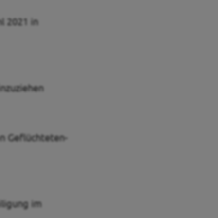
l 2021 in
inzuziehen
en Geflüchteten-
iligung im