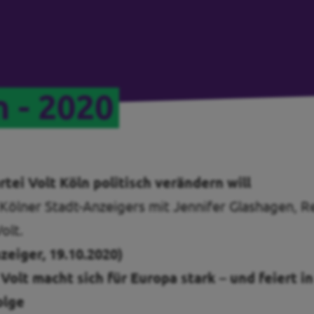
n - 2020
rtei Volt Köln politisch verändern will
 Kölner Stadt-Anzeigers mit Jennifer Glashagen, 
olt.
zeiger, 19.10.2020)
 Volt macht sich für Europa stark – und feiert 
olge