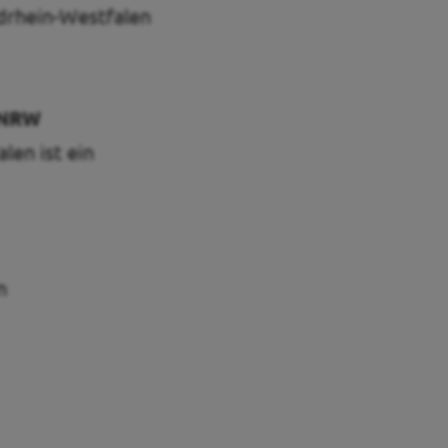
drhein-Westfalen
n NRW
en ist ein
n