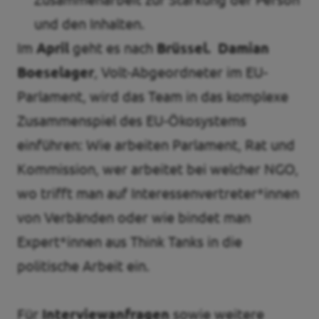
und den Inhalten.
Im
April
geht es nach
Brüssel.
Damian
Boeselager
, Volt-Abgeordneter im EU-
Parlament, wird das Team in das komplexe
Zusammenspiel des EU-Ökosystems
einführen: Wie arbeiten Parlament, Rat und
Kommission, wer arbeitet bei welcher NGO,
wo trifft man auf Interessenvertreter*innen
von Verbänden oder wie bindet man
Expert*innen aus Think Tanks in die
politische Arbeit ein.
Für
Interviewanfragen
sowie weitere