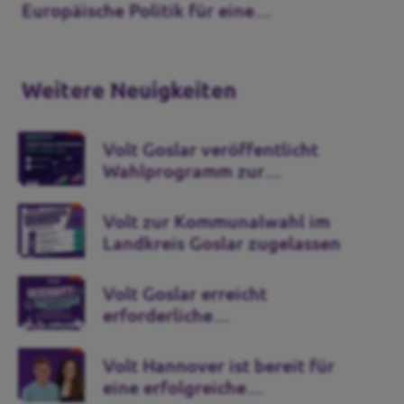
Europäische Politik für eine
handlungsfähige EU
Weitere Neuigkeiten
Volt Goslar veröffentlicht
Wahlprogramm zur
Kommunalwahl 2026
Volt zur Kommunalwahl im
Landkreis Goslar zugelassen
Volt Goslar erreicht
erforderliche
Unterstützungsunterschriften
Volt Hannover ist bereit für
eine erfolgreiche