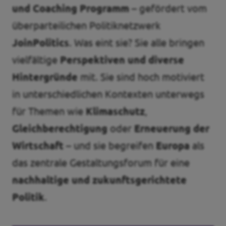
und Coaching Programm
– gefördert vom
überparteilichen Politiknetzwerk
JoinPolitics
. Was eint sie? Sie alle bringen
vielfältige
Perspektiven und diverse
Hintergründe
mit. Sie sind hoch motiviert
in unterschiedlichen Kontexten unterwegs
für Themen wie
Klimaschutz
,
Gleichberechtigung
oder
Erneuerung der
Wirtschaft
– und sie begreifen
Europa
als
das zentrale Gestaltungsforum für eine
nachhaltige und zukunftsgerichtete
Politik
.