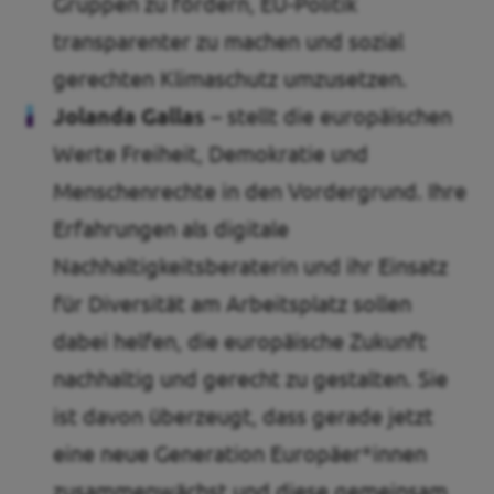
Gruppen zu fördern, EU-Politik
transparenter zu machen und sozial
gerechten Klimaschutz umzusetzen.
Jolanda Gallas –
stellt die europäischen
Werte Freiheit, Demokratie und
Menschenrechte in den Vordergrund. Ihre
Erfahrungen als digitale
Nachhaltigkeitsberaterin und ihr Einsatz
für Diversität am Arbeitsplatz sollen
dabei helfen, die europäische Zukunft
nachhaltig und gerecht zu gestalten. Sie
ist davon überzeugt, dass gerade jetzt
eine neue Generation Europäer*innen
zusammenwächst und diese gemeinsam