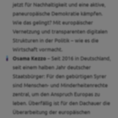
jetzt für Nachhaltigkeit und eine aktive,
paneuropäische Demokratie kämpfen.
Wie das gelingt? Mit europäischer
Vernetzung und transparenten digitalen
Strukturen in der Politik – wie es die
Wirtschaft vormacht.
Osama Kezzo –
Seit 2016 in Deutschland,
seit einem halben Jahr deutscher
Staatsbürger: Für den gebürtigen Syrer
sind Menschen- und Minderheitenrechte
zentral, um den Anspruch Europas zu
leben. Überfällig ist für den Dachauer die
Überarbeitung der europäischen