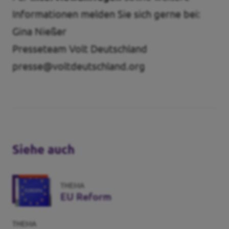
Informationen melden Sie sich gerne bei:
Gina Nießer
Presseteam Volt Deutschland
presse@voltdeutschland.org
Siehe auch
THEMA
EU Reform
THEMA