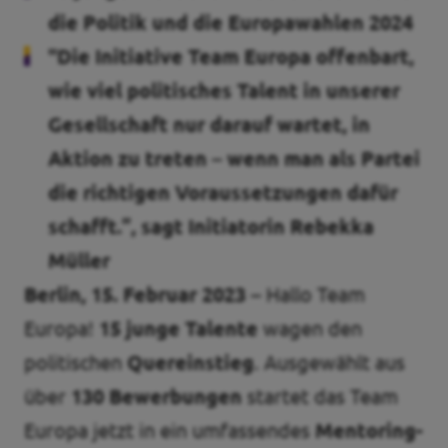
die Politik und die Europawahlen 2024
"Die Initiative Team Europa offenbart,
wie viel politisches Talent in unserer
Transparenz
Gesellschaft nur darauf wartet, in
Datenschutz
Aktion zu treten – wenn man als Partei
Impressum
die richtigen Voraussetzungen dafür
Kontakt
schafft.”, sagt Initiatorin Rebekka
Müller
Berlin, 15. Februar 2023 –
Hallo Team
Europa!
15 junge Talente
wagen den
politischen
Quereinstieg
. Ausgewählt aus
über
130 Bewerbungen
startet das Team
Europa jetzt in ein umfassendes
Mentoring-