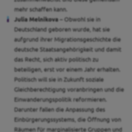
mehr schaffen kann.
Julia Melnikova
– Obwohl sie in
Deutschland geboren wurde, hat sie
aufgrund ihrer Migrationsgeschichte die
deutsche Staatsangehörigkeit und damit
das Recht, sich aktiv politisch zu
beteiligen, erst vor einem Jahr erhalten.
Politisch will sie in Zukunft soziale
Gleichberechtigung voranbringen und die
Einwanderungspolitik reformieren.
Darunter fallen die Anpassung des
Einbürgerungssystems, die Öffnung von
Räumen für marginalisierte Gruppen und