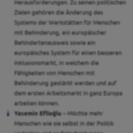
Herausforderungen. Zu seinen politischen
Zielen gehören die Änderung des
Systems der Werkstätten für Menschen
mit Behinderung, ein europäischer
Behindertenausweis sowie ein
europäisches System für einen besseren
Inklusionsmarkt, in welchem die
Fähigkeiten von Menschen mit
Behinderung gestärkt werden und auf
dem ersten Arbeitsmarkt in ganz Europa
arbeiten können.
Yasemin Efiloğlu –
Möchte mehr
Menschen wie sie selbst in der Politik