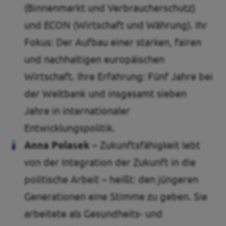
(Binnenmarkt und Verbraucherschutz)
und ECON (Wirtschaft und Währung). Ihr
Fokus: Der Aufbau einer starken, fairen
und nachhaltigen europäischen
Wirtschaft. Ihre Erfahrung: Fünf Jahre bei
der Weltbank und insgesamt sieben
Jahre in internationaler
Entwicklungspolitik.
Anna Polasek –
Zukunftsfähigkeit lebt
von der Integration der Zukunft in die
politische Arbeit – heißt: den jüngeren
Generationen eine Stimme zu geben. Sie
arbeitete als Gesundheits- und