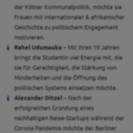
der Kölner Kommunalpolitik, möchte sie
Frauen mit internationaler & afrikanischer
Geschichte zu politischem Engagement
motivieren.
Rahel Udumauka –
Mit ihren 19 Jahren
bringt die Studentin viel Energie mit, die
sie für Gerechtigkeit, die Stärkung von
Minderheiten und die Öffnung des
politischen Systems einsetzen möchte.
Alexander Ditzel –
Nach der
erfolgreichen Gründung eines
nachhaltigen Reise-Startups während der
Corona Pandemie möchte der Berliner