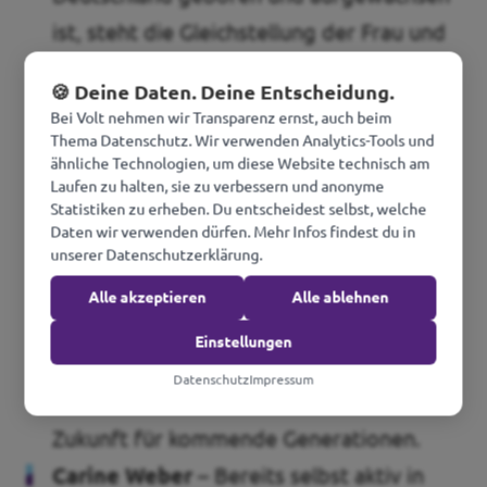
ist, steht die Gleichstellung der Frau und
Integration auf der politischen Agenda.
🍪 Deine Daten. Deine Entscheidung.
Für sie ist klar: Gelungene
Bei Volt nehmen wir Transparenz ernst, auch beim
Integrationspolitik ist eine
Thema Datenschutz. Wir verwenden Analytics-Tools und
ähnliche Technologien, um diese Website technisch am
Herausforderung und muss von
Laufen zu halten, sie zu verbessern und anonyme
Statistiken zu erheben. Du entscheidest selbst, welche
Menschen mitgestaltet werden, die
Daten wir verwenden dürfen. Mehr Infos findest du in
selbst eine Migrationsgeschichte haben.
unserer Datenschutzerklärung.
Wichtig für die Unternehmerin und
Alle akzeptieren
Alle ablehnen
Mutter ist die Stärkung von Familien
Einstellungen
sowie Bildungsgerechtigkeit und
Datenschutz
Impressum
Klimaschutz – für eine lebenswerte
Zukunft für kommende Generationen.
Carine Weber –
Bereits selbst aktiv in