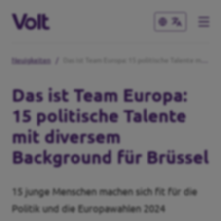
Schließen
Schließen
Neuigkeiten
/
Das ist Team Europa: 15 politische Talente mit diversem Background für Brüssel
Volt in Niedersachsen
Das ist Team Europa:
Lokale Teams
15 politische Talente
Programm
mit diversem
Volt in Deutschland
Über Volt
Background für Brüssel
Website
Menschen
Volt in deinem Bundesland
15 junge Menschen machen sich fit für die
Volt Deutschland Merchandise Shop
Politik und die Europawahlen 2024
Neuigkeiten