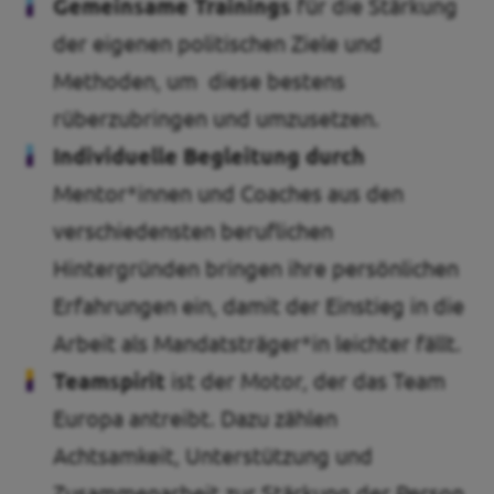
Gemeinsame Trainings
für die Stärkung
der eigenen politischen Ziele und
Methoden, um diese bestens
rüberzubringen und umzusetzen.
Individuelle Begleitung durch
Mentor*innen und Coaches aus den
verschiedensten beruflichen
Hintergründen bringen ihre persönlichen
Erfahrungen ein, damit der Einstieg in die
Arbeit als Mandatsträger*in leichter fällt.
Teamspirit
ist der Motor, der das Team
Europa antreibt. Dazu zählen
Achtsamkeit, Unterstützung und
Zusammenarbeit zur Stärkung der Person