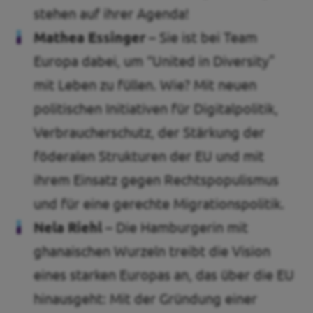
stehen auf ihrer Agenda!
Mathea Essinger –
Sie ist bei Team
Europa dabei, um “United in Diversity"
mit Leben zu füllen. Wie? Mit neuen
politischen Initiativen für Digitalpolitik,
Verbraucherschutz, der Stärkung der
föderalen Strukturen der EU und mit
ihrem Einsatz gegen Rechtspopulismus
und für eine gerechte Migrationspolitik.
Nela Riehl –
Die Hamburgerin mit
ghanaischen Wurzeln treibt die Vision
eines starken Europas an, das über die EU
hinausgeht: Mit der Gründung einer