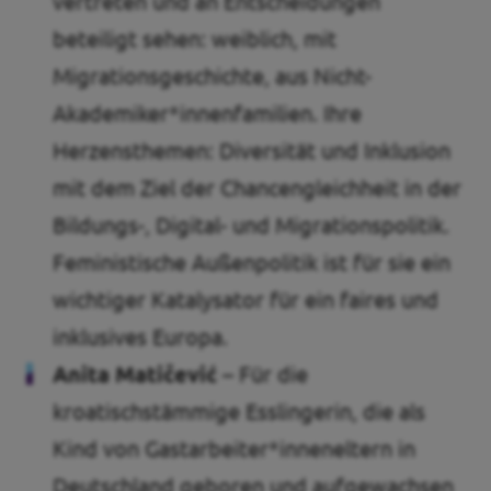
vertreten und an Entscheidungen
beteiligt sehen: weiblich, mit
Migrationsgeschichte, aus Nicht-
Akademiker*innenfamilien. Ihre
Herzensthemen: Diversität und Inklusion
mit dem Ziel der Chancengleichheit in der
Bildungs-, Digital- und Migrationspolitik.
Feministische Außenpolitik ist für sie ein
wichtiger Katalysator für ein faires und
inklusives Europa.
Anita Matičević –
Für die
kroatischstämmige Esslingerin, die als
Kind von Gastarbeiter*inneneltern in
Deutschland geboren und aufgewachsen