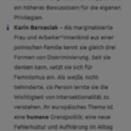
ein höheres Bewusstsein für die eigenen
Privilegien.
Karin Bernaciak
– Als marginalisierte
Frau und Arbeiter*innenkind aus einer
polnischen Familie kennt sie gleich drei
Formen von Diskriminierung. Seit sie
denken kann, setzt sie sich für
Feminismus ein. Als
weiße
, nicht-
behinderte, cis Person lernte sie die
Wichtigkeit von Intersektionalität zu
verstehen. Ihr europäisches Thema ist
eine
humane
Grenzpolitik; eine neue
Fehlerkultur und Aufklärung im Alltag