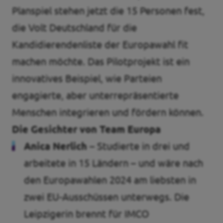
Planspiel stehen jetzt die 15 Personen fest,
die Volt Deutschland für die
Kandidierendenliste der Europawahl fit
machen möchte. Das Pilotprojekt ist ein
innovatives Beispiel, wie Parteien
engagierte, aber unterrepräsentierte
Menschen integrieren und fördern können.
Die Gesichter von Team Europa
Anica Nerlich –
Studierte in drei und
arbeitete in 15 Ländern – und wäre nach
den Europawahlen 2024 am liebsten in
zwei EU-Ausschüssen unterwegs. Die
Leipzigerin brennt für IMCO