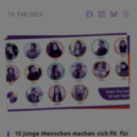
Unsere Events
15. Feb 2023
Mache bei uns mit!
Deine Spende für Volt!
Pressemitteilungen
Ergebnis BTW 2025
Events
15 junge Menschen machen sich fit für