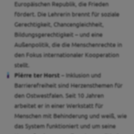
Europäischen Republik, die Frieden
fördert. Die Lehrerin brennt für soziale
Gerechtigkeit, Chancengleichheit,
Bildungsgerechtigkeit – und eine
Außenpolitik, die die Menschenrechte in
den Fokus internationaler Kooperation
stellt.
Piérre ter Horst
– Inklusion und
Barrierefreiheit sind Herzensthemen für
den Ostwestfalen. Seit 10 Jahren
arbeitet er in einer Werkstatt für
Menschen mit Behinderung und weiß, wie
das System funktioniert und um seine