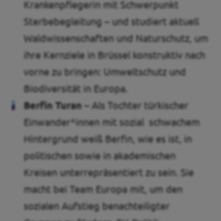
Krankenpflegerin mit Schwerpunkt
Sterbebegleitung – und studiert aktuell
Waldwissenschaften und Naturschutz, um
ihre Kernziele in Brüssel konstruktiv nach
vorne zu bringen: Umweltschutz und
Biodiversität in Europa.
Berfin Turan –
Als Tochter türkischer
Einwander*innen mit sozial schwachem
Hintergrund weiß Berfin, wie es ist, in
politischen sowie in akademischen
Kreisen unterrepräsentiert zu sein. Sie
macht bei Team Europa mit, um den
sozialen Aufstieg benachteiligter