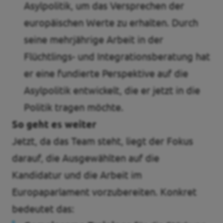
Asylpolitik, um das Versprechen der
europäischen Werte zu erhalten. Durch
seine mehrjährige Arbeit in der
Flüchtlings- und Integrationsberatung hat
er eine fundierte Perspektive auf die
Asylpolitik entwickelt, die er jetzt in die
Politik tragen möchte.
So geht es weiter
Jetzt, da das Team steht, liegt der Fokus
darauf, die Ausgewählten auf die
Kandidatur und die Arbeit im
Europaparlament vorzubereiten. Konkret
bedeutet das: