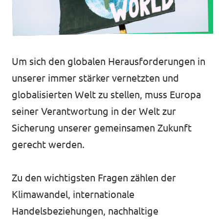
Website
Unsere Events
Volt in deinem Bundesland
Volt Deutschland Merchandise Shop
Um sich den globalen Herausforderungen in
Presse
unserer immer stärker vernetzten und
globalisierten Welt zu stellen, muss Europa
Mache bei uns mit!
seiner Verantwortung in der Welt zur
Deine Spende für Volt!
Sicherung unserer gemeinsamen Zukunft
gerecht werden.
Jobs bei Volt
Zu den wichtigsten Fragen zählen der
Klimawandel, internationale
Handelsbeziehungen, nachhaltige