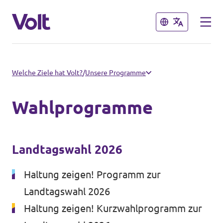
Schließen
Schließen
Volt in Mecklenburg-Vorpommern
Welche Ziele hat Volt?
/
Unsere Programme
Überblick
Wahlprogramme
Programm
Lokale Teams
Landtagswahl 2026
Über Volt
Landtagswahl 2026
Termine & Veranstaltungen
Menschen
Haltung zeigen! Programm zur
Landtagswahl 2026
Volt in Deutschland
Haltung zeigen! Kurzwahlprogramm zur
Neuigkeiten