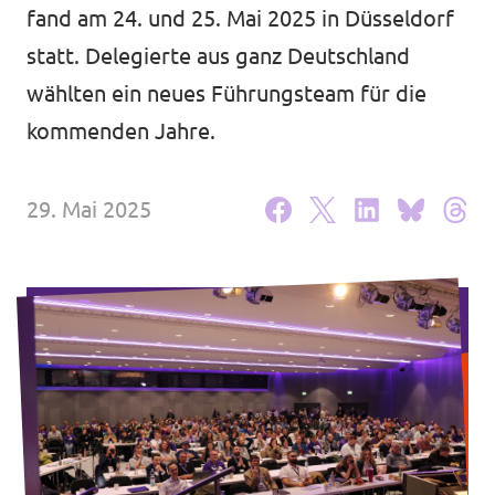
Website
fand am 24. und 25. Mai 2025 in Düsseldorf
Unsere Events
statt. Delegierte aus ganz Deutschland
Volt in deinem Bundesland
wählten ein neues Führungsteam für die
Volt Deutschland Merchandise Shop
kommenden Jahre.
Presse
29. Mai 2025
Mache bei uns mit!
Deine Spende für Volt!
Jobs bei Volt