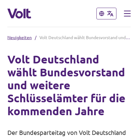
Schließen
Schließen
Neuigkeiten
/
Volt Deutschland wählt Bundesvorstand und weitere Schlüsselämter für die kommenden Jahre
Volt in Mecklenburg-Vorpommern
Volt Deutschland
Überblick
wählt Bundesvorstand
Programm
Lokale Teams
und weitere
Landtagswahl 2026
Über Volt
Schlüsselämter für die
Termine & Veranstaltungen
Menschen
kommenden Jahre
Volt in Deutschland
Neuigkeiten
Der Bundesparteitag von Volt Deutschland