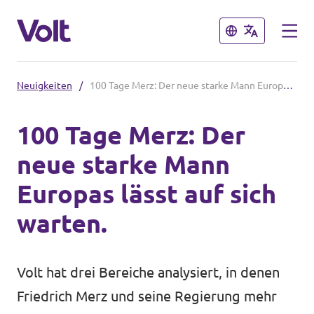
Schließen
Schließen
Neuigkeiten
/
100 Tage Merz: Der neue starke Mann Europas lässt auf sich warten.
Volt in Mecklenburg-Vorpommern
100 Tage Merz: Der
Überblick
neue starke Mann
Programm
Lokale Teams
Europas lässt auf sich
Landtagswahl 2026
Über Volt
warten.
Termine & Veranstaltungen
Menschen
Volt hat drei Bereiche analysiert, in denen
Volt in Deutschland
Friedrich Merz und seine Regierung mehr
Neuigkeiten