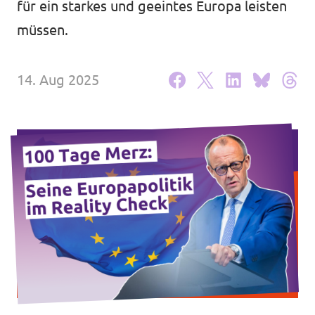
für ein starkes und geeintes Europa leisten
Website
Unsere Events
müssen.
Volt in deinem Bundesland
Volt Deutschland Merchandise Shop
14. Aug 2025
Presse
Mache bei uns mit!
Deine Spende für Volt!
Jobs bei Volt