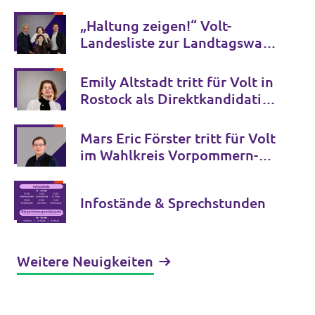
„Haltung zeigen!“ Volt-
Landesliste zur Landtagswahl
2026 zugelassen
Emily Altstadt tritt für Volt in
Rostock als Direktkandidatin
zur Landtagswahl an
Mars Eric Förster tritt für Volt
im Wahlkreis Vorpommern-
Rügen II – Stralsund III zur
Landtagswahl an
Infostände & Sprechstunden
Weitere Neuigkeiten