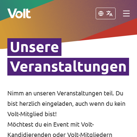
Schließen
Schließen
Unsere
Volt in Bayern
Website
Veranstaltungen
Programm
Lokale Teams
Über Volt
Nimm an unseren Veranstaltungen teil. Du
Volt in Deutschland
bist herzlich eingeladen, auch wenn du kein
Menschen
Website
Volt-Mitglied bist!
Möchtest du ein Event mit Volt-
Volt in deinem Bundesland
Neuigkeiten
Kandidierenden oder Volt-Mitgliedern