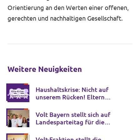
Orientierung an den Werten einer offenen,
gerechten und nachhaltigen Gesellschaft.
Weitere Neuigkeiten
Haushaltskrise: Nicht auf
unserem Rücken! Eltern
demonstrieren für bezahlbare
Kitas
Volt Bayern stellt sich auf
Landesparteitag für die
Zukunft auf
Volt-Fraktion stellt die