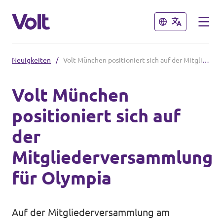
Schließen
Schließen
Neuigkeiten
/
Volt München positioniert sich auf der Mitgliederversammlung für Olympia
Volt in Bayern
Volt München
Website
positioniert sich auf
Programm
Lokale Teams
der
Über Volt
Mitgliederversammlung
Volt in Deutschland
Menschen
für Olympia
Website
Volt in deinem Bundesland
Neuigkeiten
Auf der Mitgliederversammlung am