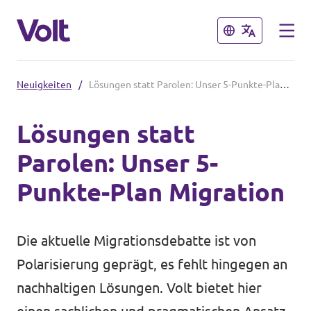
Schließen
Schließen
Neuigkeiten
/
Lösungen statt Parolen: Unser 5-Punkte-Plan Migration
Volt in Bayern
Lösungen statt
Website
Parolen: Unser 5-
Programm
Lokale Teams
Punkte-Plan Migration
Über Volt
Volt in Deutschland
Die aktuelle Migrationsdebatte ist von
Menschen
Website
Polarisierung geprägt, es fehlt hingegen an
nachhaltigen Lösungen. Volt bietet hier
Volt in deinem Bundesland
Neuigkeiten