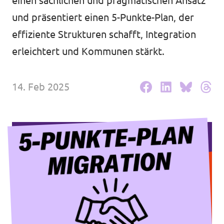
einen sachlichen und pragmatischen Ansatz
Volt Deutschland Merchandise Shop
Unsere Events
und präsentiert einen 5-Punkte-Plan, der
effiziente Strukturen schafft, Integration
erleichtert und Kommunen stärkt.
Mache bei uns mit!
14. Feb 2025
Deine Spende für Volt!
Mitmachen
Transparenz