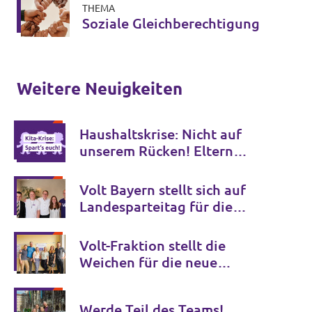
THEMA
Soziale Gleichberechtigung
Weitere Neuigkeiten
Haushaltskrise: Nicht auf
unserem Rücken! Eltern
demonstrieren für bezahlbare
Kitas
Volt Bayern stellt sich auf
Landesparteitag für die
Zukunft auf
Volt-Fraktion stellt die
Weichen für die neue
Amtszeit
Werde Teil des Teams!