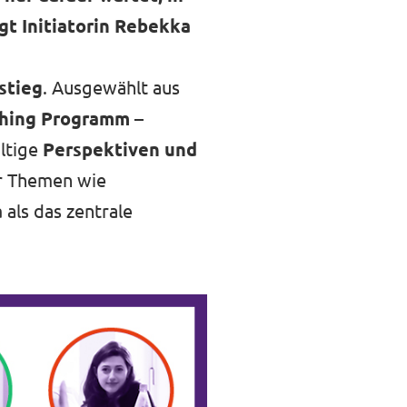
gt Initiatorin Rebekka
stieg
. Ausgewählt aus
ching Programm
–
ältige
Perspektiven und
ür Themen wie
a
als das zentrale