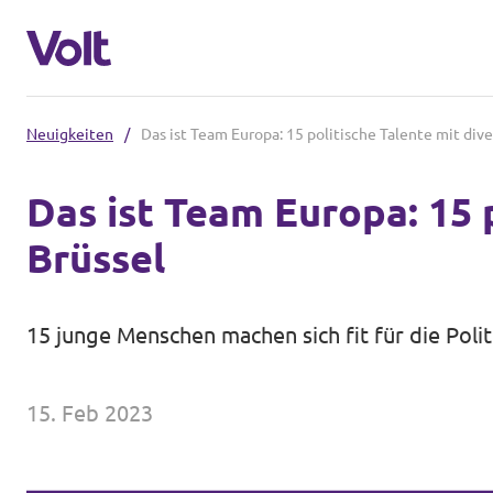
Neuigkeiten
/
Das ist Team Europa: 15 politische Talente mit div
Volt in Bayern
Das ist Team Europa: 15 
Website
Brüssel
Programm
Lokale Teams
Über Volt
15 junge Menschen machen sich fit für die Pol
Volt in Deutschland
Menschen
Website
15. Feb 2023
Volt in deinem Bundesland
Neuigkeiten