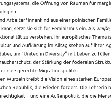
erungssystems, die Öffnung von Räumen für margi
ilegien.
und Arbeiter*innenkind aus einer polnischen Familie
kann, setzt sie sich für Feminismus ein. Als
weiße
ktionalität zu verstehen. Ihr europäisches Thema i
kultur und Aufklärung im Alltag stehen auf ihrer A
dabei, um “United in Diversity" mit Leben zu fülle
erbraucherschutz, der Stärkung der föderalen Struk
r eine gerechte Migrationspolitik.
n Wurzeln treibt die Vision eines starken Europas
hen Republik, die Frieden fördert. Die Lehrerin b
erechtigkeit – und eine Außenpolitik, die die Men