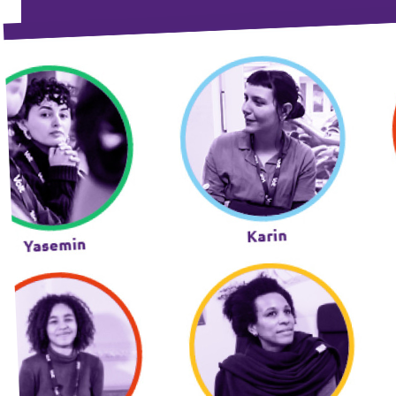
Volt Deutschland Merchandise Shop
Unsere Events
Mache bei uns mit!
Deine Spende für Volt!
Mitmachen
Transparenz