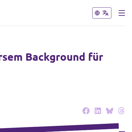
Schließen
Schließen
versem Background für