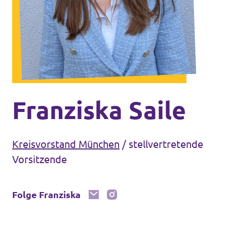
Volt Deutschland Merchandise Shop
Unsere Events
Mache bei uns mit!
Deine Spende für Volt!
Franziska Saile
Kreisvorstand München
/
stellvertretende
Mitmachen
Vorsitzende
Folge Franziska
Transparenz