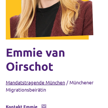
Volt Deutschland Merchandise Shop
Unsere Events
Mache bei uns mit!
Deine Spende für Volt!
Emmie van
Oirschot
Mitmachen
Mandatstragende München
/
Münchener
Migrationsbeirätin
Transparenz
Kontakt Emmie