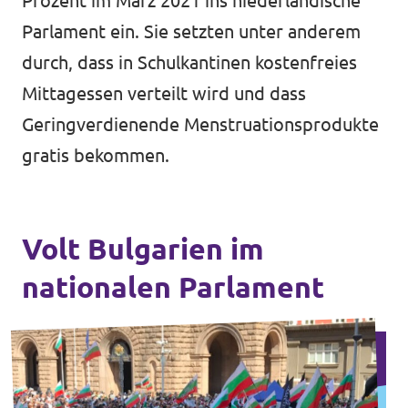
Prozent im März 2021 ins niederländische
Parlament ein. Sie setzten unter anderem
durch, dass in Schulkantinen kostenfreies
Mittagessen verteilt wird und dass
Geringverdienende Menstruationsprodukte
gratis bekommen.
Volt Bulgarien im
nationalen Parlament
Volt in ganz Europa
Volt ist in über 30 Ländern in Europa vertreten.
Hier findest du Links zu den Websites von Volt
in anderen Ländern.