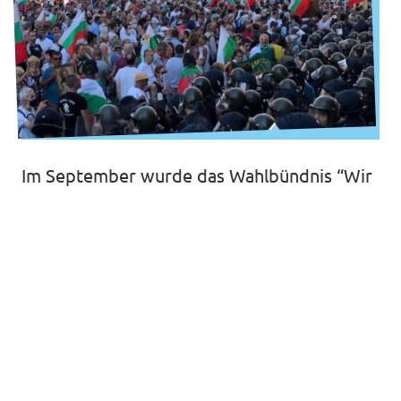
Volt Europa
Alle Volt Websites
Im September wurde das Wahlbündnis “Wir
setzen den Wandel fort”, in welchem auch
Volt Bulgaria angetreten ist, als Anti-
Korruptions-Partei gegründet. Im
November 2021 wurde das Bündnis mit
mehr als 25 Prozent die stärkste politische
Kraft in Bulgarien! Nastimir Ananiev von
Volt Bulgarien zog als gewählter