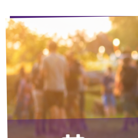
Volt in deinem Bundesland
Unsere Events
Volt Deutschland Merchandise Shop
Presse
Mache bei uns mit!
Volt vor Ort
Deine Spende für Volt!
Jobs bei Volt
Volt im Stadtrat Dresden