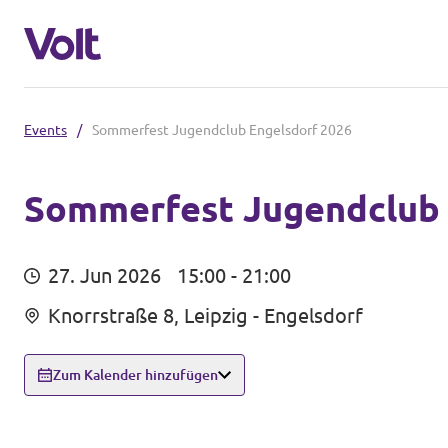
Events
/
Sommerfest Jugendclub Engelsdorf 2026
Volt in Sachsen
Volt Sachsen
Sommerfest Jugendclub 
Programm
Volt Dresden
27. Jun 2026
15:00 - 21:00
Volt Chemnitz
Über Volt
Knorrstraße 8, Leipzig - Engelsdorf
Menschen
Volt in Deutschland
Zum Kalender hinzufügen
Website
Neuigkeiten