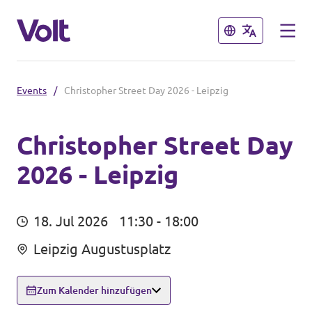
Schließen
Schließen
Events
/
Christopher Street Day 2026 - Leipzig
Volt in Sachsen
Volt Sachsen
Christopher Street Day
2026 - Leipzig
Programm
Volt Dresden
Volt Chemnitz
Über Volt
18. Jul 2026
11:30 - 18:00
Menschen
Leipzig Augustusplatz
Volt in Deutschland
Website
Zum Kalender hinzufügen
Neuigkeiten