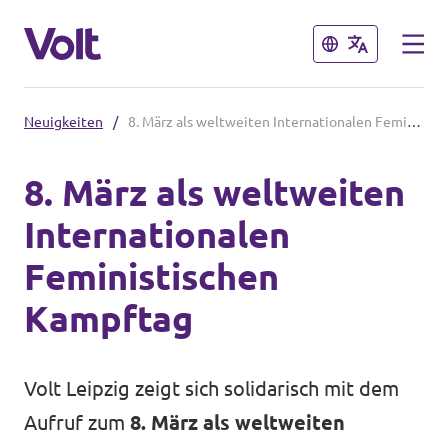
Schließen
Schließen
Neuigkeiten
/
8. März als weltweiten Internationalen Feministischen Kampftag
Volt in Sachsen
8. März als weltweiten
Volt Sachsen
Internationalen
Programm
Volt Dresden
Feministischen
Volt Chemnitz
Über Volt
Kampftag
Menschen
Volt in Deutschland
Volt Leipzig zeigt sich solidarisch mit dem
Website
Aufruf zum
8. März als weltweiten
Neuigkeiten