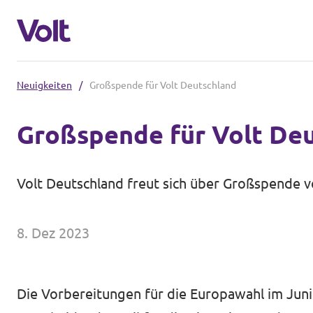
Neuigkeiten
/
Großspende für Volt Deutschland
Volt in Sachsen
Großspende für Volt De
Volt Sachsen
Programm
Volt Dresden
Volt Deutschland freut sich über Großspende v
Volt Chemnitz
Über Volt
8. Dez 2023
Menschen
Volt in Deutschland
Website
Die Vorbereitungen für die Europawahl im Juni 
Neuigkeiten