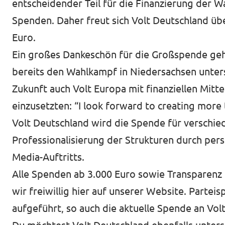
entscheidender Teil für die Finanzierung der W
Volt in deinem Bundesland
Unsere Events
Spenden. Daher freut sich Volt Deutschland ü
Volt Deutschland Merchandise Shop
Euro.
Ein großes Dankeschön für die Großspende geh
bereits den Wahlkampf in Niedersachsen unters
Presse
Zukunft auch Volt Europa mit finanziellen Mitt
Mache bei uns mit!
einzusetzten: “I look forward to creating mor
Volt Deutschland wird die Spende für versch
Volt vor Ort
Professionalisierung der Strukturen durch pe
Deine Spende für Volt!
Media-Auftritts.
Alle Spenden ab 3.000 Euro sowie Transparenz
Jobs bei Volt
wir freiwillig
hier auf unserer Website
. Partei
aufgeführt, so auch die aktuelle Spende an Vol
Volt im Stadtrat Dresden