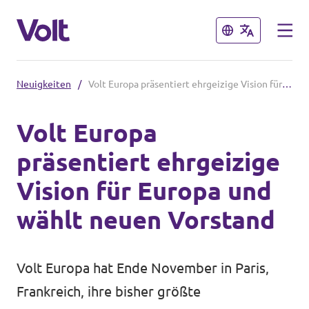
Schließen
Schließen
Neuigkeiten
/
Volt Europa präsentiert ehrgeizige Vision für Europa und wählt neuen Vorstand
Volt in Sachsen
Volt Europa
Volt Sachsen
präsentiert ehrgeizige
Programm
Volt Dresden
Vision für Europa und
Volt Chemnitz
Über Volt
wählt neuen Vorstand
Menschen
Volt in Deutschland
Volt Europa hat Ende November in Paris,
Website
Frankreich, ihre bisher größte
Neuigkeiten