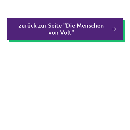
Jetzt Spenden!
zurück zur Seite "Die Menschen
von Volt"
Transparenz
Datenschutz
Impressum