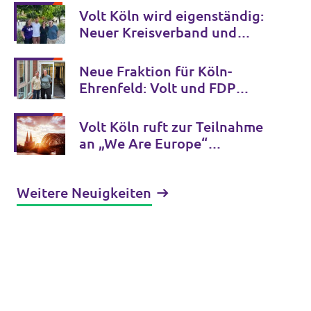
Volt Köln wird eigenständig:
Neuer Kreisverband und
Vorstand gewählt
Neue Fraktion für Köln-
Ehrenfeld: Volt und FDP
bündeln ihre Kräfte in der
Bezirksvertretung
Volt Köln ruft zur Teilnahme
an „We Are Europe“
Demonstration auf
Weitere Neuigkeiten