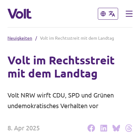
Schließen
Schließen
Neuigkeiten
/
Volt im Rechtsstreit mit dem Landtag
Volt in Nordrhein-Westfalen
Volt im Rechtsstreit
Website von Volt NRW
mit dem Landtag
Programm
Volt vor Ort in NRW
Über Volt
Volt NRW wirft CDU, SPD und Grünen
Volt in Deutschland
undemokratisches Verhalten vor
Menschen
Website
8. Apr 2025
Volt in deinem Bundesland
Neuigkeiten