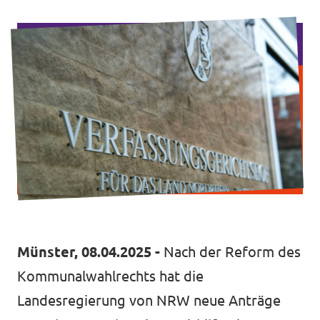
Volt Deutschland Merchandise Shop
Unsere Events
Presse
Mach bei uns mit!
Deine Spende für Volt!
Kontakt
Münster, 08.04.2025 -
Nach der Reform des
Kommunalwahlrechts hat die
Landesregierung von NRW neue Anträge
Ratsfraktion Köln