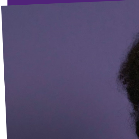
Volt Deutschland Merchandise Shop
Unsere Events
Presse
Mach bei uns mit!
Deine Spende für Volt!
Kontakt
Ratsfraktion Köln