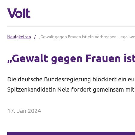
Neuigkeiten
/
„Gewalt gegen Frauen ist ein Verbrechen – egal wo
Volt in Nordrhein-Westfalen
„Gewalt gegen Frauen ist
Website von Volt NRW
Programm
Volt vor Ort in NRW
Die deutsche Bundesregierung blockiert ein 
Über Volt
Spitzenkandidatin Nela fordert gemeinsam mit 
Volt in Deutschland
Menschen
17. Jan 2024
Website
Volt in deinem Bundesland
Neuigkeiten