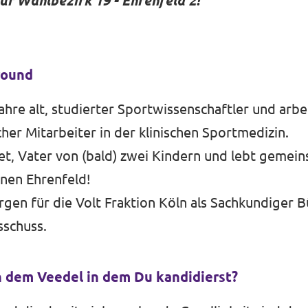
ür Wahlbezirk 19 - Ehrenfeld 2!
round
ahre alt, studierter Sportwissenschaftler und arbei
her Mitarbeiter in der klinischen Sportmedizin.
tet, Vater von (bald) zwei Kindern und lebt gemei
önen Ehrenfeld!
ergen für die Volt Fraktion Köln als Sachkundiger 
schuss.
 dem Veedel in dem Du kandidierst?