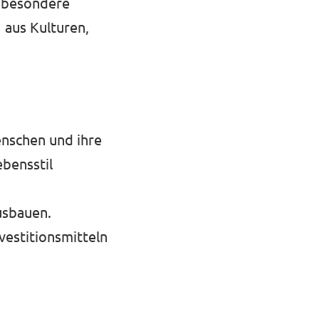
r besondere
 aus Kulturen,
enschen und ihre
ebensstil
usbauen.
vestitionsmitteln