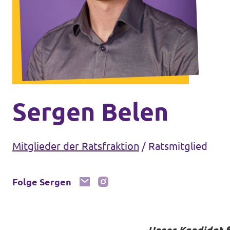
Volt Deutschland Merchandise Shop
Unsere Events
Presse
Mach bei uns mit!
Sergen Belen
Deine Spende für Volt!
Mitglieder der Ratsfraktion
/
Ratsmitglied
Kontakt
Folge Sergen
Ratsfraktion Köln