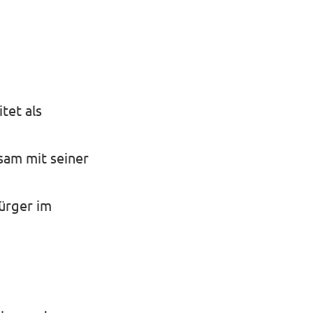
tet als
nsam mit seiner
Bürger im