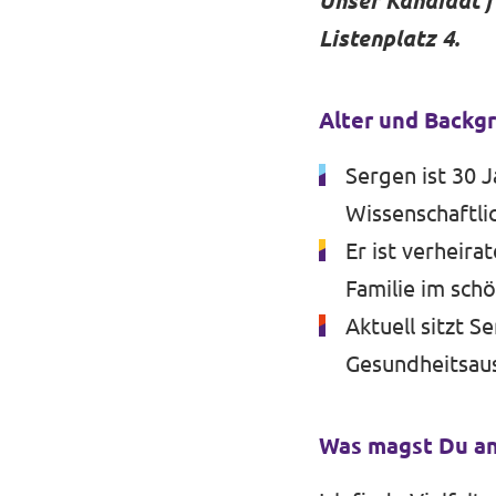
Unser Kandidat f
Listenplatz 4.
Transparenzregister
Alter und Backg
Datenschutz
Sergen ist 30 J
Impressum
Wissenschaftlic
Er ist verheira
Familie im sch
Aktuell sitzt S
Gesundheitsaus
Was magst Du an