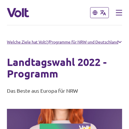
Schließen
Schließen
Volt in Nordrhein-Westfalen
Welche Ziele hat Volt?
/
Programme für NRW und Deutschland
Website von Volt NRW
Landtagswahl 2022 -
Programm
Volt vor Ort in NRW
Programm
Über Volt
Volt in Deutschland
Das Beste aus Europa für NRW
Menschen
Website
Volt in deinem Bundesland
Neuigkeiten