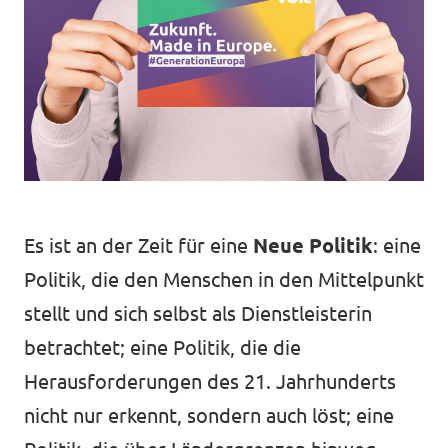
Volt Deutschland Merchandise Shop
Unsere Events
Startseite Volt Düsseldorf
Mach mit!
Es ist an der Zeit für eine
Neue Politik
: eine
Volt DUS Hochschulgruppe
Politik, die den Menschen in den Mittelpunkt
Deine Spende für Volt!
stellt und sich selbst als Dienstleisterin
betrachtet; eine Politik, die die
Herausforderungen des 21. Jahrhunderts
nicht nur erkennt, sondern auch löst; eine
komm vorbei!