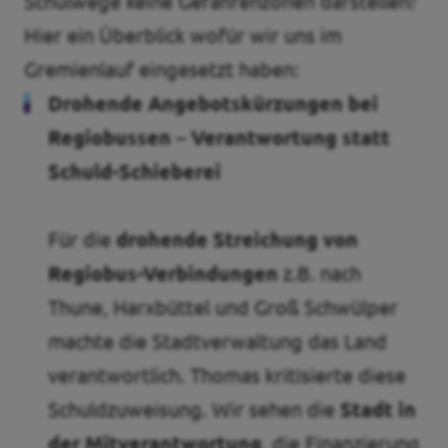
Schulwege keine Gefahrenzonen darstellen?
Hier ein Überblick wofür wir uns im
Gremienlauf eingesetzt haben:
Drohende Angebotskürzungen bei
Regiobussen – Verantwortung statt
Schuld-Schieberei
Für die
drohende Streichung von
Regiobus-Verbindungen
z.B. nach
Thune, Harxbüttel und Groß Schwülper
machte die Stadtverwaltung das Land
verantwortlich. Thomas kritisierte diese
Schuldzuweisung. Wir sehen die
Stadt in
der Mitverantwortung
, die Finanzierung