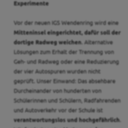
Experimente
Vor der neuen IGS Wendenring
wird eine
Mitteninsel eingerichtet, dafür soll der
dortige Radweg weichen
. Alternative
Lösungen zum Erhalt der Trennung von
Geh- und Radweg oder eine Reduzierung
der vier Autospuren wurden nicht
geprüft. Unser Einwand: Das absehbare
Durcheinander von hunderten von
Schülerinnen und Schülern, Radfahrenden
und Autoverkehr vor der Schule ist
verantwortungslos und hochgefährlich
.