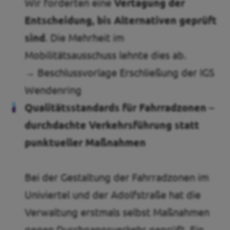
Wir forderten eine
Vertagung der
Entscheidung, bis Alternativen geprüft
sind
. Die Mehrheit im
Mobilitätsausschuss lehnte dies ab.
→ Beschlussvorlage Erschließung der IGS
Wendenring
Qualitätsstandards für Fahrradzonen –
durchdachte Verkehrsführung statt
punktueller Maßnahmen
Bei der Gestaltung der Fahrradzonen im
Univiertel und der Adolfstraße hat die
Verwaltung erstmals selbst Maßnahmen
gegen Durchgangsverkehr geprüft. Ein