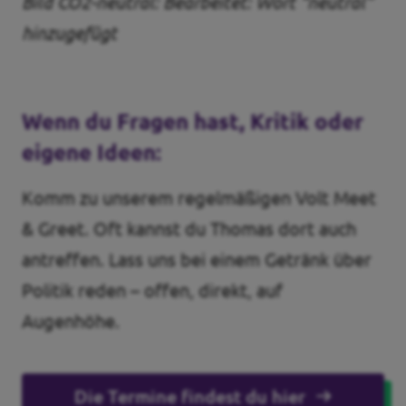
Bild CO2-neutral: Bearbeitet: Wort “neutral”
hinzugefügt
Wenn du Fragen hast, Kritik oder
eigene Ideen:
Komm zu unserem regelmäßigen Volt Meet
& Greet. Oft kannst du Thomas dort auch
antreffen. Lass uns bei einem Getränk über
Politik reden – offen, direkt, auf
Augenhöhe.
Die Termine findest du hier