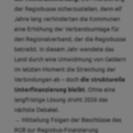
der Regiobusse sicherzustellen, denn elf
Jahre lang verhinderten die Kommunen
eine Erhöhung der Verbandsumlage für
den Regionalverband, der die Regiobusse
betreibt. In diesem Jahr wendete das
Land durch eine Umwidmung von Geldern
im letzten Moment die Streichung der
Verbindungen ab – doch
die strukturelle
Unterfinanzierung bleibt
. Ohne eine
langfristige Lösung droht 2026 das
nächste Debakel.
→ Mitteilung Folgen der Beschlüsse des
RGB zur Regiobus-Finanzierung