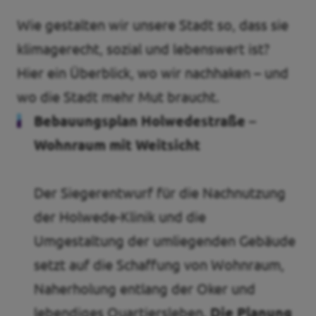
Wie gestalten wir unsere Stadt so, dass sie
klimagerecht, sozial und lebenswert ist?
Hier ein Überblick, wo wir nachhaken – und
wo die Stadt mehr Mut braucht.
Bebauungsplan Holwedestraße –
Wohnraum mit Weitsicht
Der Siegerentwurf für die Nachnutzung
der Holwede-Klinik und die
Umgestaltung der umliegenden Gebäude
setzt auf die Schaffung von Wohnraum,
Naherholung entlang der Oker und
lebendiges Quartiersleben.
Die Planung