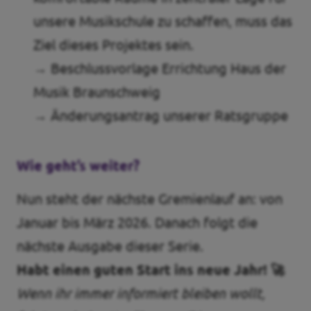
unsere Musikschule zu schaffen, muss das
Ziel dieses Projektes sein.
→ Beschlussvorlage Errichtung Haus der
Musik Braunschweig
→ Änderungsantrag unserer Ratsgruppe
Wie geht’s weiter?
Nun steht der nächste Gremienlauf an: von
Januar bis März 2026. Danach folgt die
nächste Ausgabe dieser Serie.
Habt einen guten Start ins neue Jahr! 🚀
Wenn ihr immer informiert bleiben wollt,