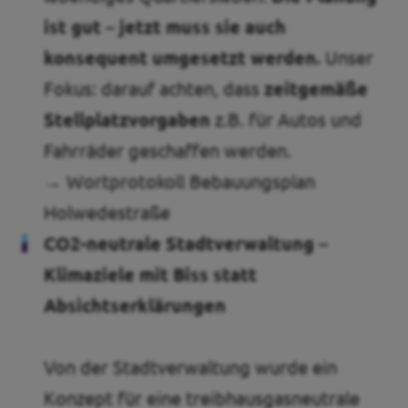
ist gut – jetzt muss sie auch
konsequent umgesetzt werden.
Unser
Fokus: darauf achten, dass
zeitgemäße
Stellplatzvorgaben
z.B. für Autos und
Fahrräder geschaffen werden.
→ Wortprotokoll Bebauungsplan
Holwedestraße
CO2-neutrale Stadtverwaltung –
Klimaziele mit Biss statt
Absichtserklärungen
Von der Stadtverwaltung wurde ein
Konzept für eine treibhausgasneutrale