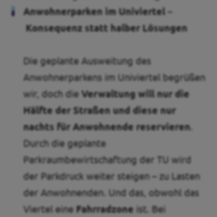
Anwohnerparken im Univiertel –
Konsequenz statt halber Lösungen
Die geplante Ausweitung des
Anwohnerparkens im Univiertel begrüßen
wir, doch die
Verwaltung will nur die
Hälfte der Straßen und diese nur
nachts für Anwohnende reservieren
.
Durch die geplante
Parkraumbewirtschaftung der TU wird
der Parkdruck weiter steigen – zu Lasten
der Anwohnenden. Und das, obwohl das
Viertel eine
Fahrradzone
ist. Bei