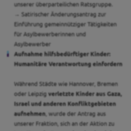
unserer überparteilichen Ratsgruppe.
→ Satirischer Änderungsantrag zur
Einführung gemeinnütziger Tätigkeiten
für Asylbewerberinnen und
Asylbewerber
Aufnahme hilfsbedürftiger Kinder:
Humanitäre Verantwortung einfordern
Während Städte wie Hannover, Bremen
oder Leipzig
verletzte Kinder aus Gaza,
Israel und anderen Konfliktgebieten
aufnehmen
, wurde der Antrag aus
unserer Fraktion, sich an der Aktion zu