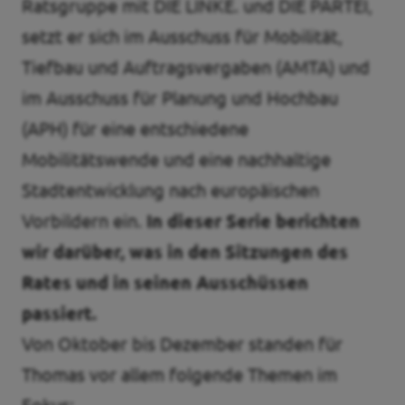
Ratsgruppe mit DIE LINKE. und DIE PARTEI,
Transparenz
setzt er sich im Ausschuss für Mobilität,
Tiefbau und Auftragsvergaben (AMTA) und
Pressemitteilungen
im Ausschuss für Planung und Hochbau
Datenschutz
(APH) für eine entschiedene
Impressum
Mobilitätswende und eine nachhaltige
Stadtentwicklung nach europäischen
Vorbildern ein​.
In dieser Serie berichten
wir darüber, was in den Sitzungen des
Rates und in seinen Ausschüssen
passiert.
Von Oktober bis Dezember standen für
Thomas vor allem folgende Themen im