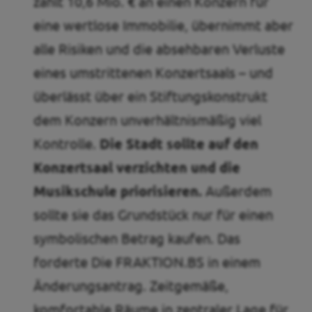
zahlt 10,6 Mio. € an einen Konzern für
eine wertlose Immobilie, übernimmt aber
alle Risiken und die absehbaren Verluste
eines umstrittenen Konzertsaals – und
überlässt über ein Stiftungskonstrukt
dem Konzern unverhältnismäßig viel
Kontrolle.
Die Stadt sollte auf den
Konzertsaal verzichten und die
Musikschule priorisieren.
Außerdem
sollte sie das Grundstück nur für einen
symbolischen Betrag kaufen. Das
forderte Die FRAKTION.BS in einem
Änderungsantrag. Zeitgemäße,
komfortable Räume in zentraler Lage für