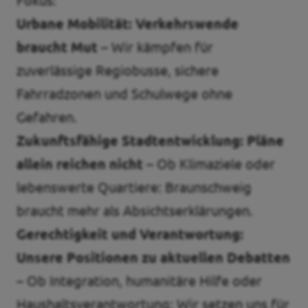
Fokus:
Urbane Mobilität:
Verkehrswende
braucht Mut
– Wir kämpfen für
zuverlässige Regiobusse, sichere
Fahrradzonen und Schulwege ohne
Gefahren.
Zukunftsfähige Stadtentwicklung:
Pläne
allein reichen nicht
– Ob Klimaziele oder
lebenswerte Quartiere: Braunschweig
braucht mehr als Absichtserklärungen.
Gerechtigkeit und Verantwortung:
Unsere Positionen zu aktuellen Debatten
– Ob Integration, humanitäre Hilfe oder
Haushaltsverantwortung: Wir setzen uns für