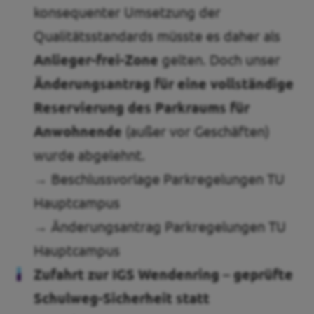
konsequenter Umsetzung der
Qualitätsstandards müsste es daher als
Anlieger-frei-Zone
gelten. Doch unser
Änderungsantrag für eine vollständige
Reservierung des Parkraums für
Anwohnende
(außer vor Geschäften)
wurde abgelehnt.
→ Beschlussvorlage Parkregelungen TU
Hauptcampus
→ Änderungsantrag Parkregelungen TU
Hauptcampus
Zufahrt zur IGS Wendenring – geprüfte
Schulweg-Sicherheit statt