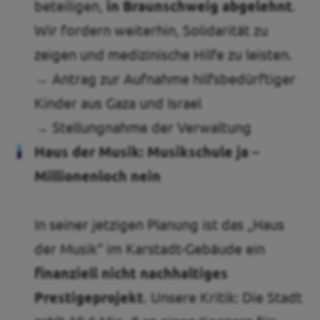
beteiligen,
in Braunschweig abgelehnt
.
Wir fordern weiterhin, Solidarität zu
zeigen und medizinische Hilfe zu leisten.
→ Antrag zur Aufnahme hilfsbedürftiger
Kinder aus Gaza und Israel
→ Stellungnahme der Verwaltung
Haus der Musik: Musikschule ja –
Millionenloch nein
In seiner jetzigen Planung ist das „Haus
der Musik“ im Karstadt-Gebäude ein
finanziell nicht nachhaltiges
Prestigeprojekt
. Unsere Kritik: Die Stadt