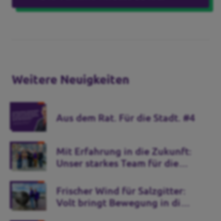
Weitere Neuigkeiten
Aus dem Rat. Für die Stadt. #4
Mit Erfahrung in die Zukunft:
Unser starkes Team für die
Kommunalwahl 2026
Frischer Wind für Salzgitter:
Volt bringt Bewegung in die
Stadtpolitik