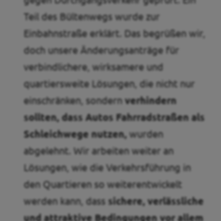
Teil des Bültenwegs wurde zur
Einbahnstraße erklärt. Das begrüßen wir,
doch unsere Änderungsanträge für
verbindlichere, wirksamere und
quartiersweite Lösungen, die nicht nur
einschränken, sondern
verhindern
sollten, dass Autos Fahrradstraßen als
Schleichwege nutzen,
wurden
abgelehnt. Wir arbeiten weiter an
Lösungen, wie die Verkehrsführung in
den Quartieren so weiterentwickelt
werden kann, dass
sichere, verlässliche
und attraktive Bedingungen vor allem