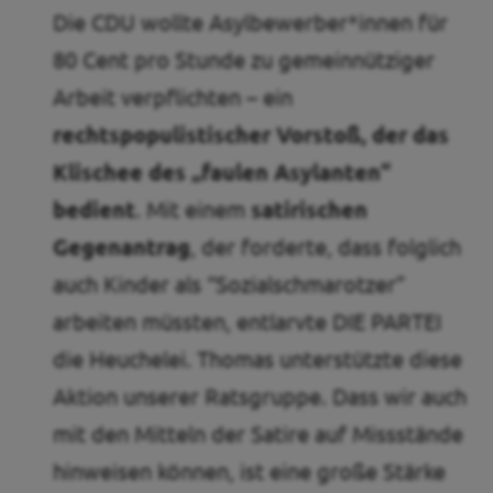
Die CDU wollte Asylbewerber*innen für
80 Cent pro Stunde zu gemeinnütziger
Arbeit verpflichten – ein
rechtspopulistischer Vorstoß, der das
Klischee des „faulen Asylanten“
bedient
. Mit einem
satirischen
Gegenantrag
, der forderte, dass folglich
auch Kinder als “Sozialschmarotzer”
arbeiten müssten, entlarvte DIE PARTEI
die Heuchelei. Thomas unterstützte diese
Aktion unserer Ratsgruppe. Dass wir auch
mit den Mitteln der Satire auf Missstände
hinweisen können, ist eine große Stärke