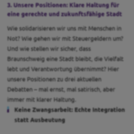
3. Unsere Positionen: Klare Haltung für
eine gerechte und zukunftsfähige Stadt
Wie solidarisieren wir uns mit Menschen in
Not? Wie gehen wir mit Steuergeldern um?
Und wie stellen wir sicher, dass
Braunschweig eine Stadt bleibt, die Vielfalt
lebt und Verantwortung übernimmt? Hier
unsere Positionen zu drei aktuellen
Debatten – mal ernst, mal satirisch, aber
immer mit klarer Haltung.
Keine Zwangsarbeit: Echte Integration
statt Ausbeutung