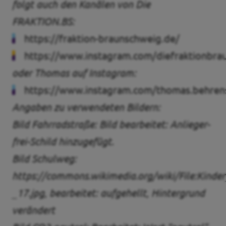
folgt auch den Kanälen von Die
FRAKTION.BS:
https://fraktion-braunschweig.de/
https://www.instagram.com/diefraktionbra
oder Thomas auf Instagram:
https://www.instagram.com/thomas.behren
Angaben zu verwendeten Bildern:
Bild Fahrradstraße: Bild bearbeitet: Anlieger-
frei-Schild hinzugefügt.
Bild Schulweg:
https://commons.wikimedia.org/wiki/File:Kinder
_17.jpg, bearbeitet: aufgehellt, Hintergrund
verändert