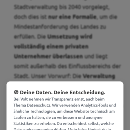
Stadtverwaltung bis 2040 vorgelegt,
doch dies ist
nur eine Formalie
, um die
Mindestanforderung des Landes zu
erfüllen. Die
Umsetzung wird
vollständig einem privaten
Unternehmer überlassen
und liegt
somit außerhalb des Einflussbereichs der
Stadt. Unser Vorwurf: Die
Verwaltung
gibt stillschweigend das 2022
🍪 Deine Daten. Deine Entscheidung.
selbstgesteckte Ziel der
Bei Volt nehmen wir Transparenz ernst, auch beim
Treibhausgasneutralität bis 2030 auf
. In
Thema Datenschutz. Wir verwenden Analytics-Tools und
ähnliche Technologien, um diese Website technisch am
einem satirischen Antrag forderte unsere
Laufen zu halten, sie zu verbessern und anonyme
Statistiken zu erheben. Du entscheidest selbst, welche
gemeinsame Ratsgruppe mit Die PARTEI,
Daten wir verwenden dürfen. Mehr Infos findest du in