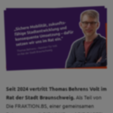
Volt Deutschland Merchandise Shop
Unsere Events
Mache bei uns mit!
Deine Spende für Volt!
Jobs bei Volt
Seit 2024 vertritt Thomas Behrens Volt im
Events und Treffen
Rat der Stadt Braunschweig.
Als Teil von
Die FRAKTION.BS, einer gemeinsamen