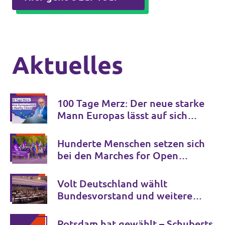
Aktuelles
100 Tage Merz: Der neue starke
Mann Europas lässt auf sich
warten.
Hunderte Menschen setzen sich
bei den Marches for Open
Borders gegen Grenzkontrollen
in Europa ein
Volt Deutschland wählt
Bundesvorstand und weitere
Schlüsselämter für die
kommenden Jahre
Potsdam hat gewählt – Schuberts