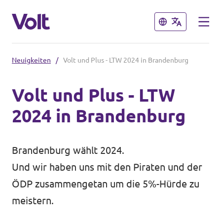
Schließen
Schließen
Neuigkeiten
/
Volt und Plus - LTW 2024 in Brandenburg
Volt in Brandenburg
Volt und Plus - LTW
Lokale Teams
2024 in Brandenburg
Programm
Potsdam
Potsdam auf Instagram
Über Volt
Brandenburg wählt 2024.
Und wir haben uns mit den Piraten und der
Menschen
Volt in Deutschland
ÖDP zusammengetan um die 5%-Hürde zu
meistern.
Website
Neuigkeiten