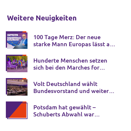
Weitere Neuigkeiten
100 Tage Merz: Der neue
starke Mann Europas lässt auf
sich warten.
Hunderte Menschen setzen
sich bei den Marches for
Open Borders gegen
Grenzkontrollen in Europa ein
Volt Deutschland wählt
Bundesvorstand und weitere
Schlüsselämter für die
kommenden Jahre
Potsdam hat gewählt –
Schuberts Abwahl war
erfolgreich