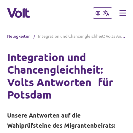
Schließen
Schließen
Neuigkeiten
/
Integration und Chancengleichheit: Volts Antworten für Potsdam
Volt in Brandenburg
Integration und
Lokale Teams
Chancengleichheit:
Programm
Potsdam
Volts Antworten für
Potsdam auf Instagram
Über Volt
Potsdam
Menschen
Volt in Deutschland
Unsere Antworten auf die
Website
Wahlprüfsteine des Migrantenbeirats:
Neuigkeiten