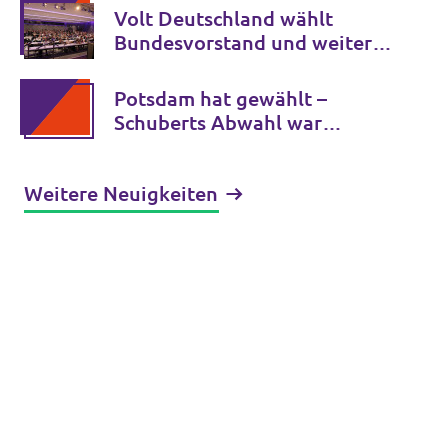
Grenzkontrollen in Europa ein
Volt Deutschland wählt
Bundesvorstand und weitere
Schlüsselämter für die
kommenden Jahre
Potsdam hat gewählt –
Schuberts Abwahl war
erfolgreich
Weitere Neuigkeiten