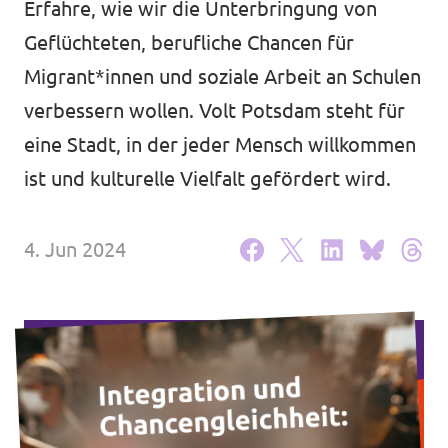
Erfahre, wie wir die Unterbringung von
Volt in deinem Bundesland
Unsere Events
Geflüchteten, berufliche Chancen für
Volt Deutschland Merchandise Shop
Migrant*innen und soziale Arbeit an Schulen
verbessern wollen. Volt Potsdam steht für
eine Stadt, in der jeder Mensch willkommen
Presse
ist und kulturelle Vielfalt gefördert wird.
Volt Brandenburg in den Medien
4. Jun 2024
Mache bei uns mit!
Volt vor Ort
Deine Spende für Volt!
Jobs bei Volt