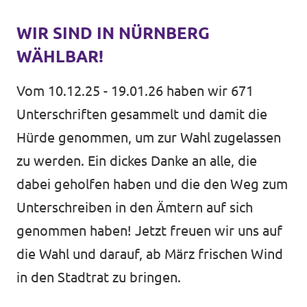
Unsere Events
WIR SIND IN NÜRNBERG
WÄHLBAR!
Vom 10.12.25 - 19.01.26 haben wir 671
Mache bei uns mit!
Unterschriften gesammelt und damit die
Deine Spende für Volt!
Hürde genommen, um zur Wahl zugelassen
zu werden. Ein dickes Danke an alle, die
dabei geholfen haben und die den Weg zum
Unterschreiben in den Ämtern auf sich
In Bayern vor Ort
genommen haben! Jetzt freuen wir uns auf
die Wahl und darauf, ab März frischen Wind
in den Stadtrat zu bringen.
Transparenz