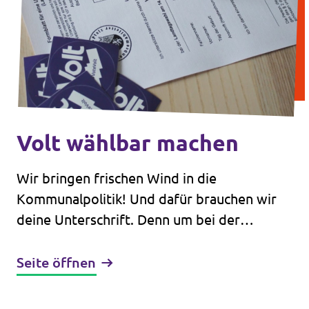
Volt wählbar machen
Wir bringen frischen Wind in die
Kommunalpolitik! Und dafür brauchen wir
deine Unterschrift. Denn um bei der
Kommunalwahl auch mit auf dem Wahlzettel
zu stehen, brauchen wir 610 Unterschriften.
Seite öffnen