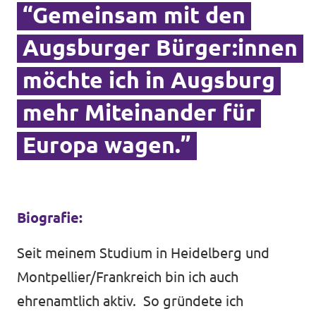
“Gemeinsam mit den
Datenschutz
Augsburger Bürger:innen
Impressum
möchte ich in Augsburg
Kontakt
mehr Miteinander für
Europa wagen.”
Biografie:
Seit meinem Studium in Heidelberg und
Montpellier/Frankreich bin ich auch
ehrenamtlich aktiv. So gründete ich