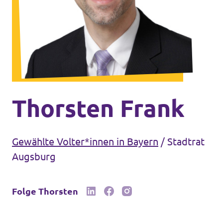
Unsere Events
Mache bei uns mit!
Deine Spende für Volt!
Thorsten Frank
Gewählte Volter*innen in Bayern
/
Stadtrat
In Bayern vor Ort
Augsburg
Folge Thorsten
Transparenz