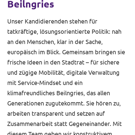
Beilngries
Unsere Events
Unser Kandidierenden stehen für
tatkräftige, lösungsorientierte Politik: nah
an den Menschen, klar in der Sache,
Mache bei uns mit!
europäisch im Blick. Gemeinsam bringen sie
Deine Spende für Volt!
frische Ideen in den Stadtrat – für sichere
und zügige Mobilität, digitale Verwaltung
mit Service-Mindset und ein
klimafreundliches Beilngries, das allen
In Bayern vor Ort
Generationen zugutekommt. Sie hören zu,
arbeiten transparent und setzen auf
Zusammenarbeit statt Gegeneinander. Mit
Transparenz
diesem Team geben wir konstruktivem