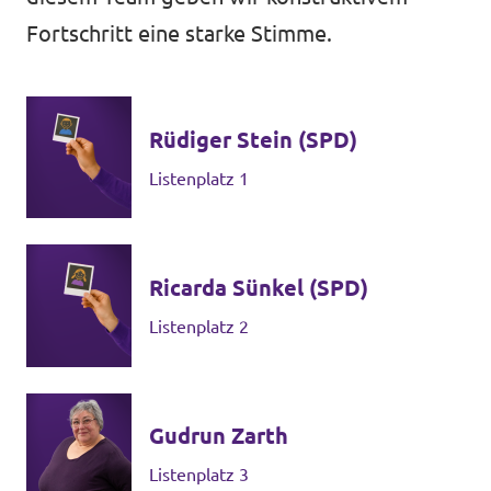
Datenschutz
Fortschritt eine starke Stimme.
Impressum
Kontakt
Rüdiger Stein (SPD)
Listenplatz 1
Ricarda Sünkel (SPD)
Listenplatz 2
Gudrun Zarth
Listenplatz 3