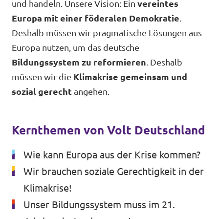
und handeln. Unsere Vision: Ein
vereintes
Unsere Events
Europa mit einer föderalen Demokratie
.
Deshalb müssen wir pragmatische Lösungen aus
Europa nutzen, um das deutsche
Bildungssystem zu reformieren
. Deshalb
Mache bei uns mit!
müssen wir die
Klimakrise gemeinsam und
sozial gerecht
angehen.
Deine Spende für Volt!
Jobs bei Volt
Kernthemen von Volt Deutschland
Wie kann Europa aus der Krise kommen?
Wir brauchen soziale Gerechtigkeit in der
Klimakrise!
Transparenz
Unser Bildungssystem muss im 21.
Datenschutz