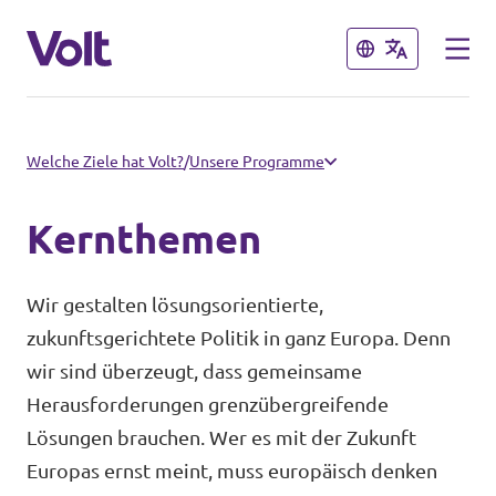
Schließen
Schließen
Volt Deutschland
Welche Ziele hat Volt?
/
Unsere Programme
Website
Kernthemen
Programm
Volt in deinem Bundesland
Wir gestalten lösungsorientierte,
Volt Deutschland Merchandise Shop
Über Volt
zukunftsgerichtete Politik in ganz Europa. Denn
wir sind überzeugt, dass gemeinsame
Menschen
Herausforderungen grenzübergreifende
Lösungen brauchen. Wer es mit der Zukunft
Europas ernst meint, muss europäisch denken
Neuigkeiten