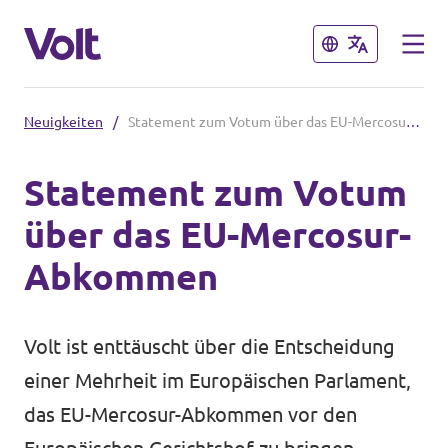
Schließen
Schließen
Neuigkeiten
/
Statement zum Votum über das EU-Mercosur-Abkommen
Volt Deutschland
Statement zum Votum
Website
über das EU-Mercosur-
Programm
Volt in deinem Bundesland
Abkommen
Volt Deutschland Merchandise Shop
Über Volt
Volt ist enttäuscht über die Entscheidung
Menschen
einer Mehrheit im Europäischen Parlament,
das EU-Mercosur-Abkommen vor den
Neuigkeiten