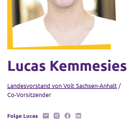
Unsere Events
Mache bei uns mit!
Deine Spende für Volt!
Lucas Kemmesies
Jobs bei Volt
Landesvorstand von Volt Sachsen-Anhalt
/
Co-Vorsitzender
Folge Lucas
Transparenz
Datenschutz