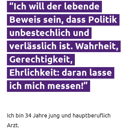
“Ich will der lebende
Impressum
Beweis sein, dass Politik
unbestechlich und
verlässlich ist. Wahrheit,
Gerechtigkeit,
Ehrlichkeit: daran lasse
ich mich messen!”
Ich bin 34 Jahre jung und hauptberuflich
Arzt.