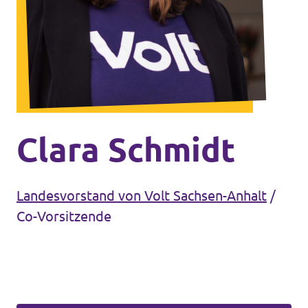
Unsere Events
Mache bei uns mit!
Deine Spende für Volt!
Clara Schmidt
Jobs bei Volt
Landesvorstand von Volt Sachsen-Anhalt
/
Co-Vorsitzende
Transparenz
Datenschutz