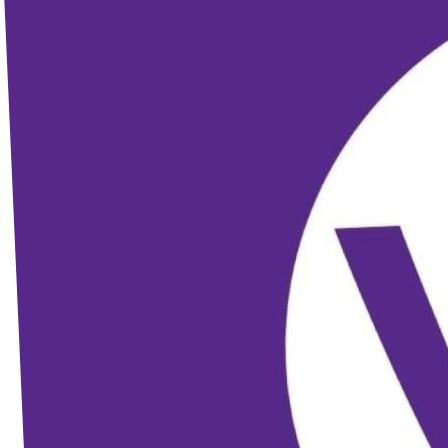
Volt Deutschland Merchandise Shop
Unsere Events
Presse
Mache bei uns mit!
Deine Spende für Volt!
Jobs bei Volt
Volt in deiner Nähe