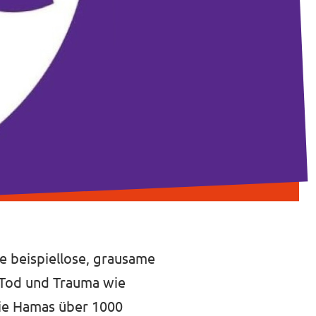
e beispiellose, grausame
, Tod und Trauma wie
 die Hamas über 1000