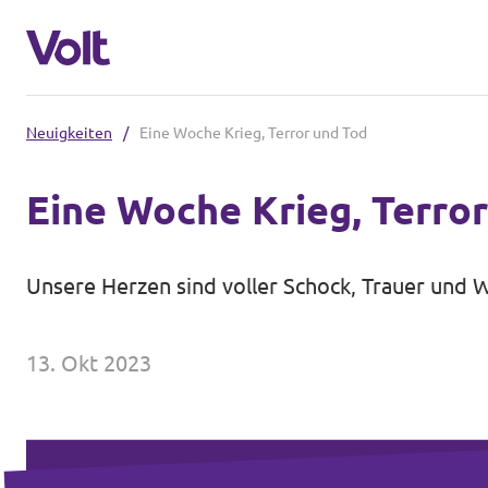
Neuigkeiten
/
Eine Woche Krieg, Terror und Tod
Volt in Nordrhein-Westfalen
Eine Woche Krieg, Terro
Website von Volt NRW
Programm
Teams vor Ort in NRW
Unsere Herzen sind voller Schock, Trauer und Wu
Über Volt
Volt in Deutschland
13. Okt 2023
Menschen
Website
Volt in deinem Bundesland
Neuigkeiten