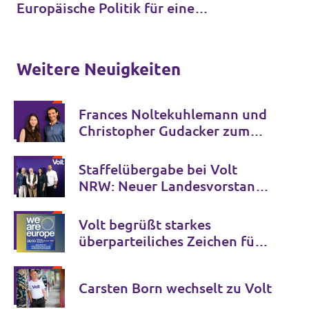
Europäische Politik für eine
handlungsfähige EU
Weitere Neuigkeiten
Frances Noltekuhlemann und
Christopher Gudacker zum
Spitzenduo für die NRW
Landtagswahl 2027 gewählt
Staﬀelübergabe bei Volt
NRW: Neuer Landesvorstand
in Bielefeld gewählt
Volt begrüßt starkes
überparteiliches Zeichen für
Europa in Köln
Carsten Born wechselt zu Volt