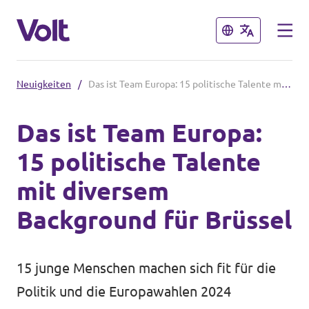
Schließen
Schließen
Neuigkeiten
/
Das ist Team Europa: 15 politische Talente mit diversem Background für Brüssel
Volt in Nordrhein-Westfalen
Das ist Team Europa:
Website von Volt NRW
15 politische Talente
Programm
Teams vor Ort in NRW
mit diversem
Über Volt
Background für Brüssel
Volt in Deutschland
Menschen
Website
15 junge Menschen machen sich fit für die
Volt in deinem Bundesland
Politik und die Europawahlen 2024
Neuigkeiten