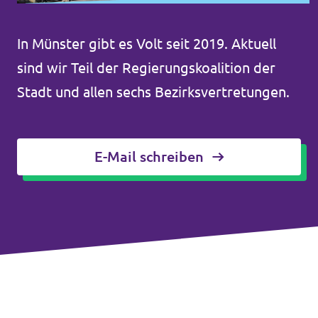
Volt Deutschland Merchandise Shop
Unsere Events
In Münster gibt es Volt seit 2019. Aktuell
sind wir Teil der Regierungskoalition der
Stadt und allen sechs Bezirksvertretungen.
Presse
Mache bei uns mit!
E-Mail schreiben
Deine Spende für Volt!
Jobs bei Volt
Volt in deiner Nähe