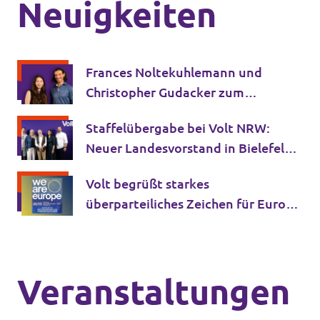
Neuigkeiten
Transparenz
Frances Noltekuhlemann und
Christopher Gudacker zum
Datenschutz
Spitzenduo für die NRW
Impressum
Staﬀelübergabe bei Volt NRW:
Landtagswahl 2027 gewählt
Neuer Landesvorstand in Bielefeld
gewählt
Volt begrüßt starkes
überparteiliches Zeichen für Europa
in Köln
Veranstaltungen