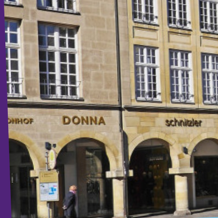
Volt Deutschland Merchandise Shop
Unsere Events
Presse
Mache bei uns mit!
Deine Spende für Volt!
Jobs bei Volt
Volt in deiner Nähe