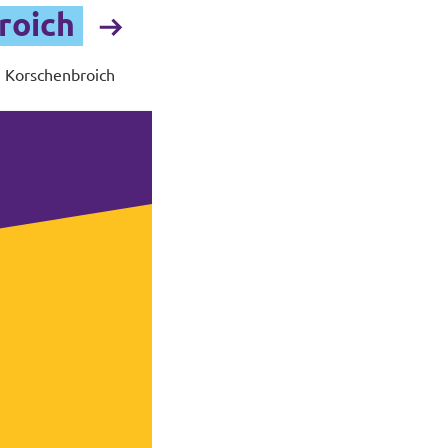
roich
n Korschenbroich