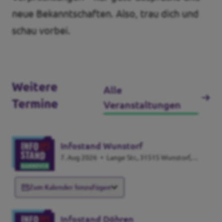
neue Bekanntschaften. Also, trau dich und
schau vorbei.
Weitere
Alle
Termine
Veranstaltungen
Infostand Wunstorf
7. Aug 2026
•
Lange Str., 31515 Wunstorf,
Germany
Zum Kalender hinzufügen
Infostand Döhren