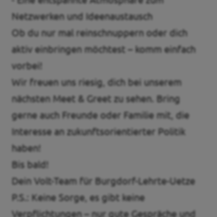
Netzwerken und Ideenaustausch
Ob du nur mal reinschnuppern oder dich
aktiv einbringen möchtest – komm einfach
vorbei!
Wir freuen uns riesig, dich bei unserem
nächsten Meet & Greet zu sehen. Bring
gerne auch Freunde oder Familie mit, die
Interesse an zukunftsorientierter Politik
haben!
Bis bald!
Dein Volt-Team für Burgdorf-Lehrte-Uetze
P.S.: Keine Sorge, es gibt keine
Verpflichtungen – nur gute Gespräche und