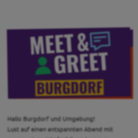
Unsere Events
Mache bei uns mit!
Deine Spende für Volt!
Pressemitteilungen
Ergebnis BTW 2025
Hallo Burgdorf und Umgebung!
Lust auf einen entspannten Abend mit
Events