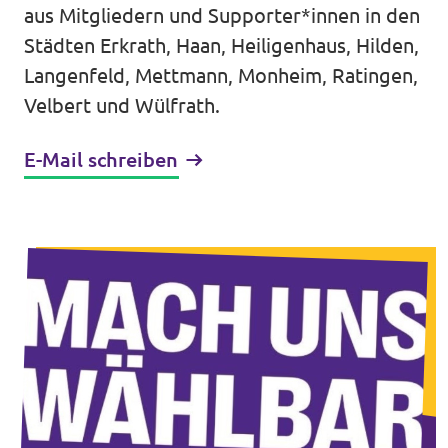
Volt Deutschland Merchandise Shop
aus Mitgliedern und Supporter*innen in den
Unsere Events
Städten Erkrath, Haan, Heiligenhaus, Hilden,
Langenfeld, Mettmann, Monheim, Ratingen,
Velbert und Wülfrath.
Presse
E-Mail schreiben
Mache bei uns mit!
Deine Spende für Volt!
Jobs bei Volt