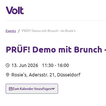
Events
/
PRÜF! Demo mit Brunch - im Rosie's
Volt in Nordrhein-Westfalen
Website von Volt NRW
PRÜF! Demo mit Brunch -
Programm
Volt vor Ort in NRW
13. Jun 2026
11:30 - 16:00
Über Volt
Rosie's, Adersstr. 21, Düsseldorf
Volt in Deutschland
Menschen
Website
Zum Kalender hinzufügen
Volt in deinem Bundesland
Neuigkeiten