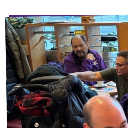
Volt Deutschland Merchandise Shop
Unsere Events
Startseite Volt Düsseldorf
Mach mit!
Volt DUS Hochschulgruppe
Deine Spende für Volt!
komm vorbei!