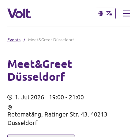
Schließen
Schließen
Events
/
Meet&Greet Düsseldorf
Volt in Nordrhein-Westfalen
Website von Volt NRW
Meet&Greet
Düsseldorf
Programm
Volt vor Ort in NRW
Über Volt
Volt in Deutschland
1. Jul 2026
19:00 - 21:00
Menschen
Website
Retematäng, Ratinger Str. 43, 40213
Düsseldorf
Volt in deinem Bundesland
Neuigkeiten